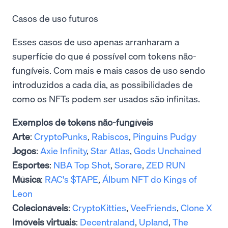
Casos de uso futuros
Esses casos de uso apenas arranharam a
superfície do que é possível com tokens não-
fungíveis. Com mais e mais casos de uso sendo
introduzidos a cada dia, as possibilidades de
como os NFTs podem ser usados são infinitas.
Exemplos de tokens não-fungíveis
Arte
:
CryptoPunks
,
Rabiscos
,
Pinguins Pudgy
Jogos
:
Axie Infinity
,
Star Atlas
,
Gods Unchained
Esportes
:
NBA Top Shot
,
Sorare
,
ZED RUN
Música
:
RAC's $TAPE
,
Álbum NFT do Kings of
Leon
Colecionáveis
:
CryptoKitties
,
VeeFriends
,
Clone X
Imóveis virtuais
:
Decentraland
,
Upland
,
The