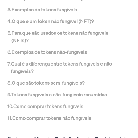
3
.
Exemplos de tokens fungíveis
4
.
O que é um token não fungível (NFT)?
5
.
Para que são usados os tokens não fungíveis
(NFTs)?
6
.
Exemplos de tokens não-fungíveis
7
.
Qual é a diferença entre tokens fungíveis e não
fungíveis?
8
.
O que são tokens sem-fungíveis?
9
.
Tokens fungíveis e não-fungíveis resumidos
10
.
Como comprar tokens fungíveis
11
.
Como comprar tokens não fungíveis