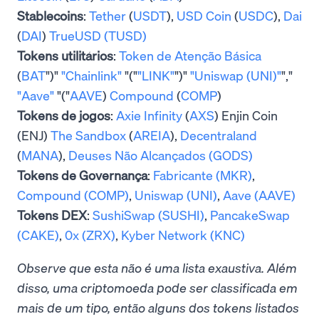
Stablecoins
:
Tether
(
USDT
),
USD Coin
(
USDC
),
Dai
(
DAI
)
TrueUSD (TUSD)
Tokens utilitários
:
Token de Atenção Básica
(
BAT
")"
"Chainlink"
"("
"LINK"
")"
"Uniswap (UNI)"
","
"Aave"
"("
AAVE
)
Compound
(
COMP
)
Tokens de jogos
:
Axie Infinity
(
AXS
) Enjin Coin
(ENJ)
The Sandbox
(
AREIA
),
Decentraland
(
MANA
),
Deuses Não Alcançados (GODS)
Tokens de Governança
:
Fabricante (MKR)
,
Compound (COMP)
,
Uniswap (UNI)
,
Aave (AAVE)
Tokens DEX
:
SushiSwap (SUSHI)
,
PancakeSwap
(CAKE)
,
0x (ZRX)
,
Kyber Network (KNC)
Observe que esta não é uma lista exaustiva. Além
disso, uma criptomoeda pode ser classificada em
mais de um tipo, então alguns dos tokens listados