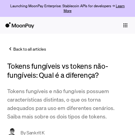
Launching MoonPay Enterprise: Stablecoin APIs for developers →
Learn
More
Individuals
Business
Back to all articles
Buy
Tokens fungíveis vs tokens não-
Sell
fungíveis: Qual é a diferença?
Trade
Tokens fungíveis e não fungíveis possuem
Company
características distintas, o que os torna
Crypto Prices
adequados para uso em diferentes cenários.
Saiba mais sobre os dois tipos de tokens.
Learn
Support
By
Sankrit K