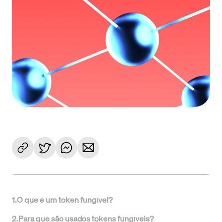
1
.
O que é um token fungível?
2
.
Para que são usados tokens fungíveis?