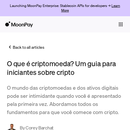
Launching MoonPay Enterprise: Stablecoin APIs for developers →
Learn
More
Individuals
Business
Back to all articles
Buy
O que é criptomoeda? Um guia para
Sell
iniciantes sobre cripto
Trade
O mundo das criptomoedas e dos ativos digitais
Company
pode ser intimidante quando você é apresentado
Crypto Prices
pela primeira vez. Abordamos todos os
fundamentos para que você comece com cripto.
Learn
Support
By
Corey Barchat