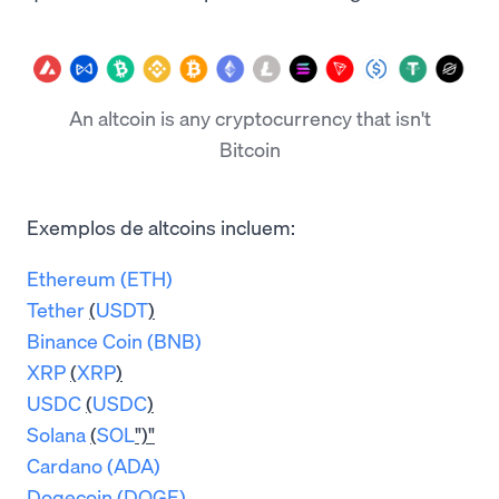
An altcoin is any cryptocurrency that isn't
Bitcoin
Exemplos de altcoins incluem:
Ethereum (ETH)
Tether
(
USDT
)
Binance Coin (BNB)
XRP
(
XRP
)
USDC
(
USDC
)
Solana
(
SOL
")"
Cardano (ADA)
Dogecoin (DOGE)