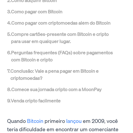
2
.
Como adquirir Bitcoin
3
.
Como pagar com Bitcoin
4
.
Como pagar com criptomoedas além do Bitcoin
5
.
Compre cartões-presente com Bitcoin e cripto
para usar em qualquer lugar.
6
.
Perguntas frequentes (FAQs) sobre pagamentos
com Bitcoin e cripto
7
.
Conclusão: Vale a pena pagar em Bitcoin e
criptomoedas?
8
.
Comece sua jornada cripto com a MoonPay
9
.
Venda cripto facilmente
Quando
Bitcoin
primeiro
lançou
em 2009, você
teria dificuldade em encontrar um comerciante