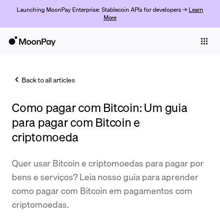
Launching MoonPay Enterprise: Stablecoin APIs for developers →
Learn
More
Individuals
Business
Back to all articles
Buy
Como pagar com Bitcoin: Um guia
Sell
para pagar com Bitcoin e
Trade
criptomoeda
Company
Quer usar Bitcoin e criptomoedas para pagar por
Crypto Prices
bens e serviços? Leia nosso guia para aprender
como pagar com Bitcoin em pagamentos com
Learn
criptomoedas.
Support