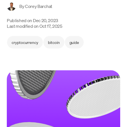
By
Corey Barchat
Language
Published on
Dec 20, 2023
Começar
Last modified on
Oct 17, 2025
cryptocurrency
bitcoin
guide