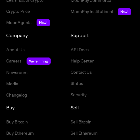
MoonPay Commerce
Crypto Price
MoonPay Institutional
New!
MoonAgents
New!
Company
Support
About Us
API Docs
Careers
Help Center
We're hiring
Contact Us
Newsroom
Status
Media
Security
Changelog
Buy
Sell
Buy Bitcoin
Sell Bitcoin
Buy Ethereum
Sell Ethereum