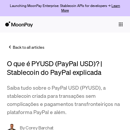
Launching MoonPay Enterprise: Stablecoin APIs for developers →
Learn
More
Individuals
Business
Back to all articles
Buy
O que é PYUSD (PayPal USD)? |
Sell
Stablecoin do PayPal explicada
Trade
Saiba tudo sobre o PayPal USD (PYUSD), a
Company
stablecoin criada para transações sem
Crypto Prices
complicações e pagamentos transfronteiriços na
plataforma PayPal e além.
Learn
Support
By
Corey Barchat