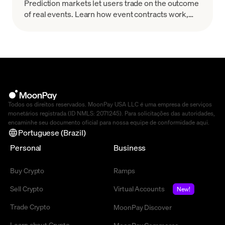
Prediction markets let users trade on the outcome
of real events. Learn how event contracts work,
how onchain markets settle, the risks & how to
start.
Todos os direitos reservados. MoonPay USA LLC é uma empresa de serviços
monetários registrada (ID NMLS: 2071245). Para solicitações das autoridades,
encaminhe seu documento oficial para nossa equipe de conformidade
aqui
.
Portuguese (Brazil)
Personal
Business
Buy Crypto
Ramps
Sell Crypto
Virtual Accounts
New!
Trade Crypto
MoonPay Discover
Learn about Crypto