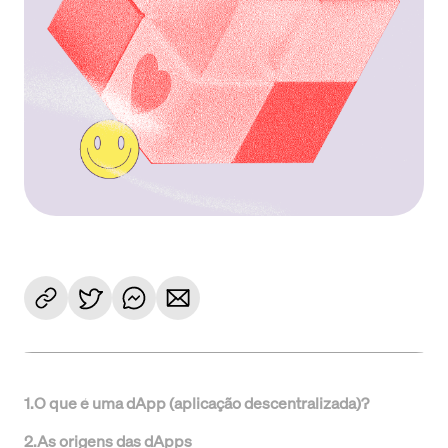
1
.
O que é uma dApp (aplicação descentralizada)?
2
.
As origens das dApps