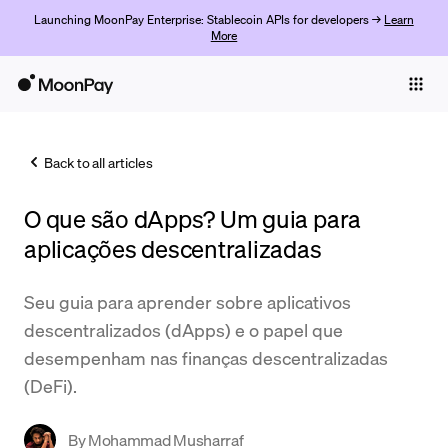
Launching MoonPay Enterprise: Stablecoin APIs for developers →
Learn
More
Individuals
Business
Back to all articles
Buy
O que são dApps? Um guia para
Sell
aplicações descentralizadas
Trade
Seu guia para aprender sobre aplicativos
Company
descentralizados (dApps) e o papel que
Crypto Prices
desempenham nas finanças descentralizadas
(DeFi).
Learn
Support
By
Mohammad Musharraf