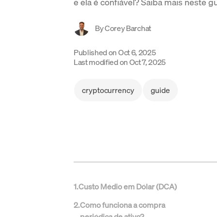
e ela é confiável? Saiba mais neste g
By
Corey Barchat
Published on
Oct 6, 2025
Last modified on
Oct 7, 2025
cryptocurrency
guide
1
.
Custo Médio em Dólar (DCA)
2
.
Como funciona a compra
periódica de ativo?