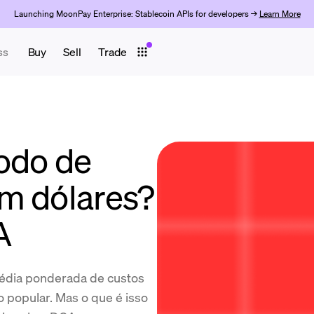
Launching MoonPay Enterprise: Stablecoin APIs for developers →
Learn More
ss
Buy
Sell
Trade
odo de
m dólares?
A
média ponderada de custos
 popular. Mas o que é isso