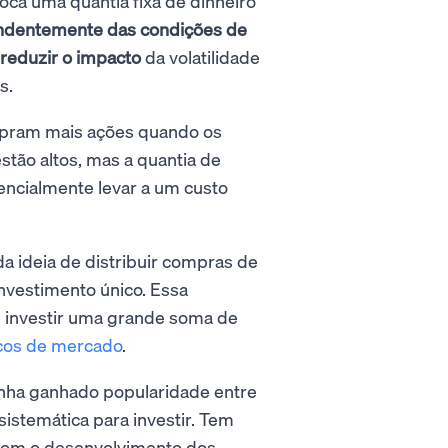
oca uma quantia fixa de dinheiro
ndentemente das condições
de
reduzir o impacto
da volatilidade
s.
mpram mais ações quando os
tão altos, mas a quantia de
encialmente levar a um custo
a ideia de distribuir compras de
nvestimento único. Essa
e investir uma grande soma de
cos de mercado
.
enha ganhado popularidade entre
stemática para investir. Tem
u com o desenvolvimento dos