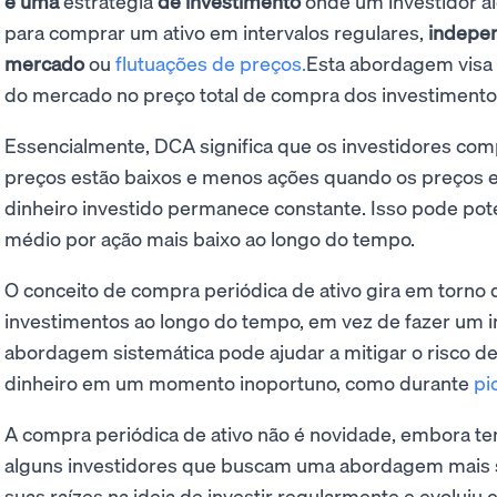
é uma
estratégia
de investimento
onde um investidor al
para comprar um ativo em intervalos regulares,
indepe
mercado
ou
flutuações de preços.
Esta abordagem visa
do mercado no preço total de compra dos investimento
Essencialmente, DCA significa que os investidores co
preços estão baixos e menos ações quando os preços es
dinheiro investido permanece constante. Isso pode pot
médio por ação mais baixo ao longo do tempo.
O conceito de compra periódica de ativo gira em torno d
investimentos ao longo do tempo, em vez de fazer um i
abordagem sistemática pode ajudar a mitigar o risco d
dinheiro em um momento inoportuno, como durante
pi
A compra periódica de ativo não é novidade, embora t
alguns investidores que buscam uma abordagem mais si
suas raízes na ideia de investir regularmente e evolui