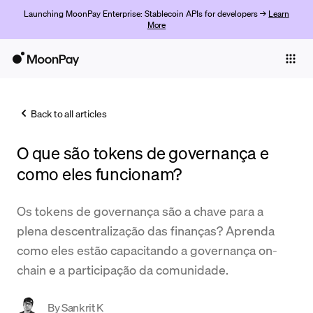
Launching MoonPay Enterprise: Stablecoin APIs for developers →
Learn
More
Individuals
Business
Back to all articles
Buy
O que são tokens de governança e
Sell
como eles funcionam?
Trade
Os tokens de governança são a chave para a
Company
plena descentralização das finanças? Aprenda
Crypto Prices
como eles estão capacitando a governança on-
chain e a participação da comunidade.
Learn
Support
By
Sankrit K