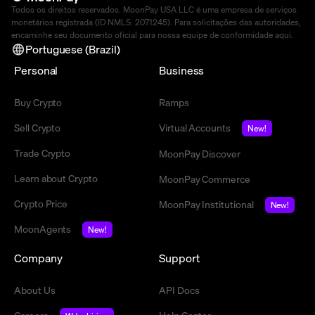
Todos os direitos reservados. MoonPay USA LLC é uma empresa de serviços
monetários registrada (ID NMLS: 2071245). Para solicitações das autoridades,
encaminhe seu documento oficial para nossa equipe de conformidade
aqui
.
Portuguese (Brazil)
Personal
Business
Buy Crypto
Ramps
Sell Crypto
Virtual Accounts
New!
Trade Crypto
MoonPay Discover
Learn about Crypto
MoonPay Commerce
Crypto Price
MoonPay Institutional
New!
MoonAgents
New!
Company
Support
About Us
API Docs