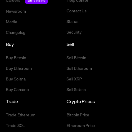
Careers
Help Center
We're hiring
Contact Us
Newsroom
Status
Media
Security
Changelog
Buy
Sell
Buy Bitcoin
Sell Bitcoin
Buy Ethereum
Sell Ethereum
Buy Solana
Sell XRP
Buy Cardano
Sell Solana
Trade
Crypto Prices
Trade Ethereum
Bitcoin Price
Trade SOL
Ethereum Price