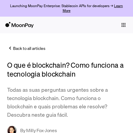
Launching MoonPay Enterprise: Stablecoin APIs for developers →
Learn
More
Individuals
Business
Back to all articles
Buy
O que é blockchain? Como funciona a
Sell
tecnologia blockchain
Trade
Todas as suas perguntas urgentes sobre a
Company
tecnologia blockchain. Como funciona o
Crypto Prices
blockchain e quais problemas ele resolve?
Descubra neste guia fácil.
Learn
Support
By
Milly Fox-Jones