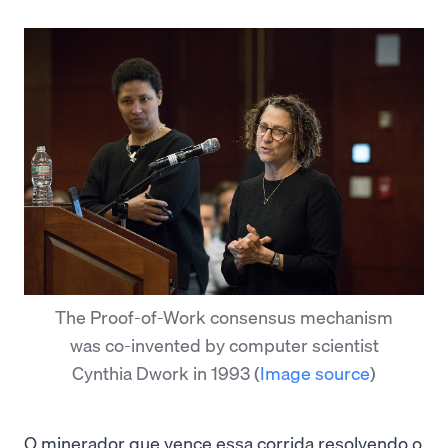
The Proof-of-Work consensus mechanism
was co-invented by computer scientist
Cynthia Dwork in 1993
(
Image source
)
O minerador que vence essa corrida resolvendo o