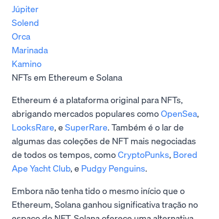
Júpiter
Solend
Orca
Marinada
Kamino
NFTs em Ethereum e Solana
Ethereum é a plataforma original para NFTs,
abrigando mercados populares como
OpenSea
,
LooksRare
, e
SuperRare
. Também é o lar de
algumas das coleções de NFT mais negociadas
de todos os tempos, como
CryptoPunks
,
Bored
Ape Yacht Club
, e
Pudgy Penguins
.
Embora não tenha tido o mesmo início que o
Ethereum, Solana ganhou significativa tração no
espaço de NFT. Solana oferece uma alternativa