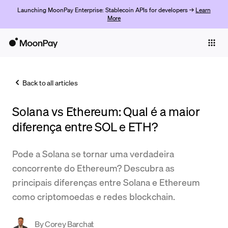
Launching MoonPay Enterprise: Stablecoin APIs for developers →
Learn
More
Individuals
Business
Back to all articles
Buy
Solana vs Ethereum: Qual é a maior
Sell
diferença entre SOL e ETH?
Trade
Pode a Solana se tornar uma verdadeira
Company
concorrente do Ethereum? Descubra as
Crypto Prices
principais diferenças entre Solana e Ethereum
como criptomoedas e redes blockchain.
Learn
Support
By
Corey Barchat