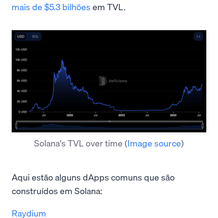
mais de $5.3 bilhões
em TVL.
Solana's TVL over time
(
Image source
)
Aqui estão alguns dApps comuns que são
construídos em Solana:
Raydium