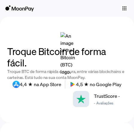
Individuals
Business
Buy
Troque Bitcoin de forma
Sell
fácil.
Trade
Troque BTC de forma rápida e segura, entre várias blockchains e
Company
carteiras. Está tudo na sua conta MoonPay.
4,4 ★ na App Store
4,5 ★ no Google Play
Crypto Prices
TrustScore
-
Learn
-
Avaliações
Support
Language