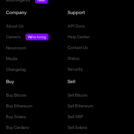
New!
Company
Support
About Us
API Docs
Careers
Help Center
We're hiring
Contact Us
Newsroom
Status
Media
Security
Changelog
Buy
Sell
Buy Bitcoin
Sell Bitcoin
Buy Ethereum
Sell Ethereum
Buy Solana
Sell XRP
Buy Cardano
Sell Solana