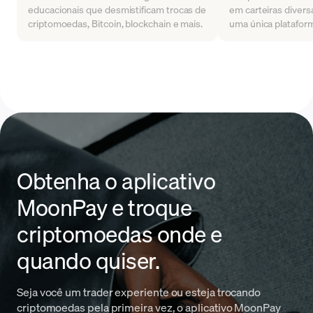
educacionais que desmistificam trocas de
em carteiras diversa
criptomoedas, Bitcoin, blockchain e mais.
uma única platafor
Obtenha o aplicativo
MoonPay e troque
criptomoedas onde e
quando quiser.
Seja você um trader experiente ou esteja trocando
criptomoedas pela primeira vez, o aplicativo MoonPay