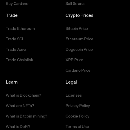
Buy Cardano
Sell Solana
Trade
Crypto Prices
Trade Ethereum
Bitcoin Price
Trade SOL
Ethereum Price
Trade Aave
Dogecoin Price
Trade Chainlink
XRP Price
Cardano Price
Learn
Legal
What is Blockchain?
Licenses
What are NFTs?
Privacy Policy
What is Bitcoin mining?
Cookie Policy
What is DeFi?
Terms of Use