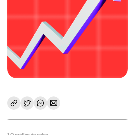
1
.
O gráfico de velas