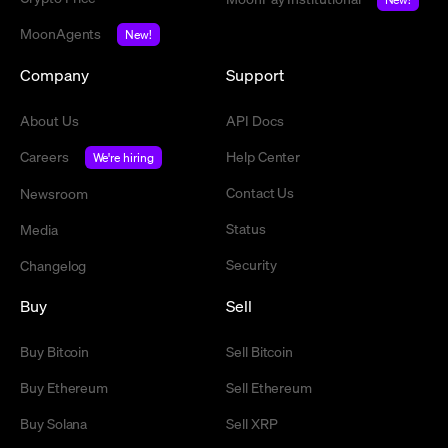
MoonAgents
New!
Company
Support
About Us
API Docs
Careers
Help Center
We're hiring
Contact Us
Newsroom
Status
Media
Security
Changelog
Buy
Sell
Buy Bitcoin
Sell Bitcoin
Buy Ethereum
Sell Ethereum
Buy Solana
Sell XRP