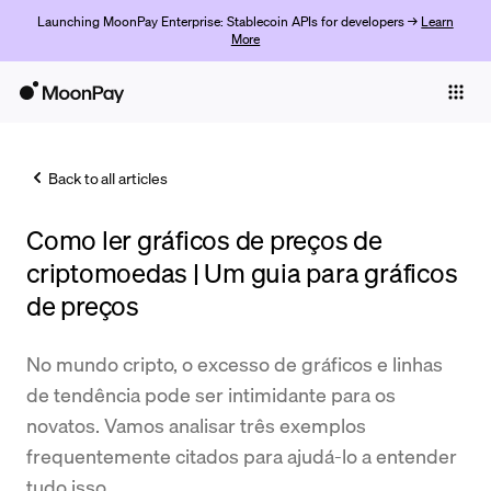
Launching MoonPay Enterprise: Stablecoin APIs for developers →
Learn
More
Individuals
Business
Back to all articles
Buy
Como ler gráficos de preços de
Sell
criptomoedas | Um guia para gráficos
Trade
de preços
Company
No mundo cripto, o excesso de gráficos e linhas
Crypto Prices
de tendência pode ser intimidante para os
novatos. Vamos analisar três exemplos
Learn
frequentemente citados para ajudá-lo a entender
Support
tudo isso.