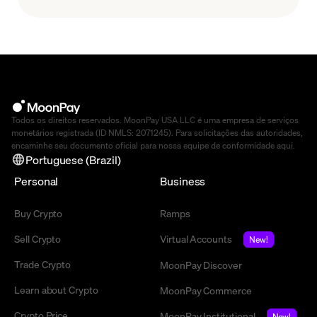
how they work, why they matter, and what to look
for.
Todos os direitos reservados. MoonPay USA LLC é uma empresa de serviços
monetários registrada (ID NMLS: 2071245). Para solicitações das autoridades,
encaminhe seu documento oficial para nossa equipe de conformidade
aqui
.
Portuguese (Brazil)
Personal
Business
Buy Crypto
Ramps
Sell Crypto
Virtual Accounts
New!
Trade Crypto
MoonPay Discover
Learn about Crypto
MoonPay Commerce
Crypto Price
MoonPay Institutional
New!