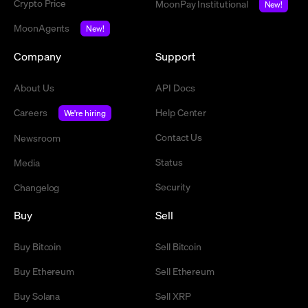
Crypto Price
MoonPay Institutional
New!
MoonAgents
New!
Company
Support
About Us
API Docs
Careers
Help Center
We're hiring
Contact Us
Newsroom
Status
Media
Security
Changelog
Buy
Sell
Buy Bitcoin
Sell Bitcoin
Buy Ethereum
Sell Ethereum
Buy Solana
Sell XRP