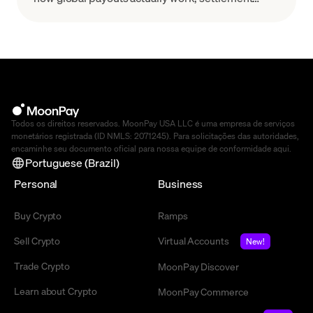
costs, GENIUS Act & MiCA context. Learn how to
choose.
Todos os direitos reservados. MoonPay USA LLC é uma empresa de serviços
monetários registrada (ID NMLS: 2071245). Para solicitações das autoridades,
encaminhe seu documento oficial para nossa equipe de conformidade
aqui
.
Portuguese (Brazil)
Personal
Business
Buy Crypto
Ramps
Sell Crypto
Virtual Accounts
New!
Trade Crypto
MoonPay Discover
Learn about Crypto
MoonPay Commerce