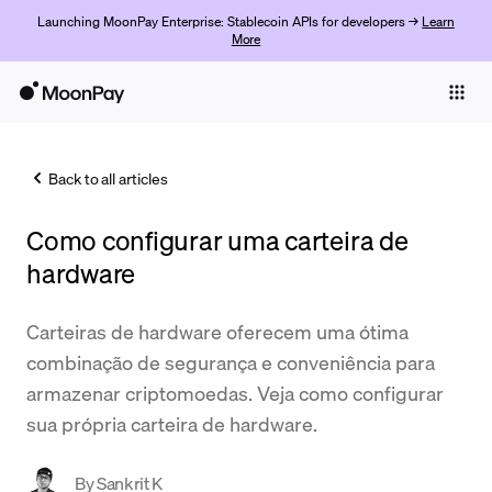
Launching MoonPay Enterprise: Stablecoin APIs for developers →
Learn
More
Individuals
Business
Back to all articles
Buy
Como configurar uma carteira de
Sell
hardware
Trade
Carteiras de hardware oferecem uma ótima
Company
combinação de segurança e conveniência para
Crypto Prices
armazenar criptomoedas. Veja como configurar
sua própria carteira de hardware.
Learn
Support
By
Sankrit K