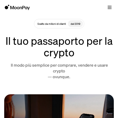
Individuals
Business
Scelto da milioni di clienti
dal 2019
Buy
Il tuo passaporto per la
Sell
crypto
Trade
Il modo più semplice per comprare, vendere e usare
Company
crypto
— ovunque.
Crypto Prices
Learn
Support
Language