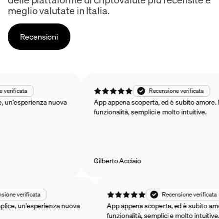
meglio valutate in Italia.
Recensioni
ensione verificata
Recensione verificat
emplice, un’esperienza nuova
App appena scoperta, ed è subito a
funzionalità, semplici e molto intuiti
Gilberto Acciaio
erificata
Recensione verificata
, un’esperienza nuova
App appena scoperta, ed è subito amore. M
funzionalità, semplici e molto intuitive.