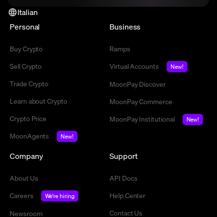
Italian
Personal
Business
Buy Crypto
Ramps
Sell Crypto
Virtual Accounts
New!
Trade Crypto
MoonPay Discover
Learn about Crypto
MoonPay Commerce
Crypto Price
MoonPay Institutional
New!
MoonAgents
New!
Company
Support
About Us
API Docs
Careers
Help Center
We're hiring
Contact Us
Newsroom