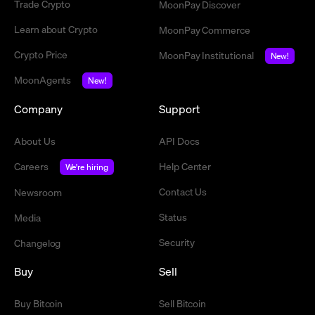
Trade Crypto
MoonPay Discover
Learn about Crypto
MoonPay Commerce
Crypto Price
MoonPay Institutional
New!
MoonAgents
New!
Company
Support
About Us
API Docs
Careers
Help Center
We're hiring
Contact Us
Newsroom
Status
Media
Security
Changelog
Buy
Sell
Buy Bitcoin
Sell Bitcoin