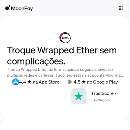
Individuals
Business
Buy
Troque Wrapped Ether sem
Sell
complicações.
Trade
Troque Wrapped Ether de forma rápida e segura, através de
Company
múltiplas redes e carteiras. Tudo isso está na sua conta MoonPay.
4,4 ★ na App Store
4,5 ★ no Google Play
Crypto Prices
TrustScore
-
Learn
-
Avaliações
Support
Language