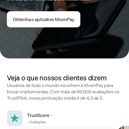
Obtenha o aplicativo MoonPay
Veja o que nossos clientes dizem
Usuários de todo o mundo escolhem a MoonPay para
trocar criptomoedas. Com mais de 93.000 avaliações no
TrustPilot, nossa pontuação média é de 4,3 de 5.
TrustScore
-
-
Avaliações