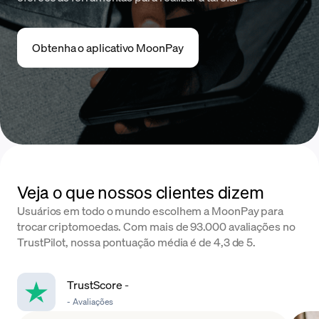
Obtenha o aplicativo MoonPay
Veja o que nossos clientes dizem
Usuários em todo o mundo escolhem a MoonPay para
trocar criptomoedas. Com mais de 93.000 avaliações no
TrustPilot, nossa pontuação média é de 4,3 de 5.
TrustScore
-
-
Avaliações