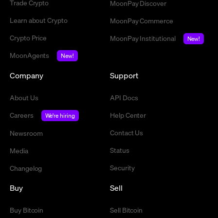
Trade Crypto
MoonPay Discover
Learn about Crypto
MoonPay Commerce
Crypto Price
MoonPay Institutional
New!
MoonAgents
New!
Company
Support
About Us
API Docs
Careers
Help Center
We're hiring
Contact Us
Newsroom
Status
Media
Security
Changelog
Buy
Sell
Buy Bitcoin
Sell Bitcoin