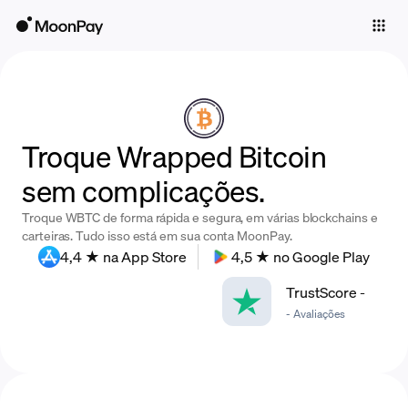
Individuals
Business
Buy
Troque Wrapped Bitcoin
Sell
sem complicações.
Trade
Troque WBTC de forma rápida e segura, em várias blockchains e
Company
carteiras. Tudo isso está em sua conta MoonPay.
4,4 ★ na App Store
4,5 ★ no Google Play
Crypto Prices
TrustScore
-
Learn
-
Avaliações
Support
Language