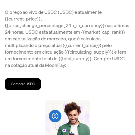
O preço ao vivo de USDC (USDC) é atualmente
{{current_price}},
{{price_change_percentage_24h_in_currency}} nas últimas
24 horas. USDC está atualmente em {{market_cap_rank}}
em capitalização de mercado, que é calculada
multiplicando o preço atual ({{current_price}}) pelo
fornecimento em circulação ({{circulating_supply}}) e tem
um fornecimento total de {{total_supply}}. Compre USDC
na cotação atual da MoonPay:
Comprar USDC