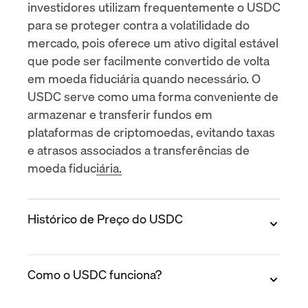
investidores utilizam frequentemente o USDC
para se proteger contra a volatilidade do
mercado, pois oferece um ativo digital estável
que pode ser facilmente convertido de volta
em moeda fiduciária quando necessário. O
USDC serve como uma forma conveniente de
armazenar e transferir fundos em
plataformas
de criptomoedas, evitando taxas
e atrasos associados a transferências de
moeda fiduciária.
Histórico de Preço do USDC
2018
Como o USDC funciona?
USDC foi listado nas exchanges em outubro
de 2018 a um preço de $1,0043. O preço do