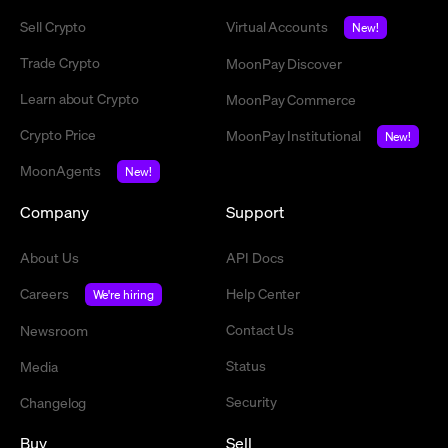
Sell Crypto
Virtual Accounts
New!
Trade Crypto
MoonPay Discover
Learn about Crypto
MoonPay Commerce
Crypto Price
MoonPay Institutional
New!
MoonAgents
New!
Company
Support
About Us
API Docs
Careers
Help Center
We're hiring
Contact Us
Newsroom
Status
Media
Security
Changelog
Buy
Sell