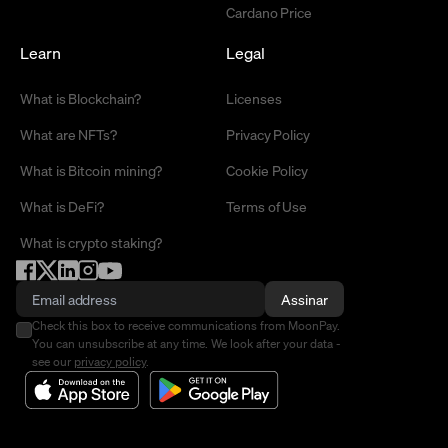
Cardano Price
Learn
Legal
What is Blockchain?
Licenses
What are NFTs?
Privacy Policy
What is Bitcoin mining?
Cookie Policy
What is DeFi?
Terms of Use
What is crypto staking?
Assinar
Check this box to receive communications from MoonPay.
You can unsubscribe at any time. We look after your data -
see our
privacy policy
.