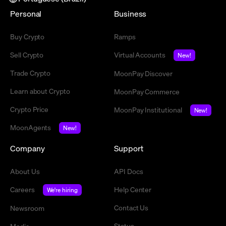
Personal
Business
Buy Crypto
Ramps
Sell Crypto
Virtual Accounts
New!
Trade Crypto
MoonPay Discover
Learn about Crypto
MoonPay Commerce
Crypto Price
MoonPay Institutional
New!
MoonAgents
New!
Company
Support
About Us
API Docs
Careers
Help Center
We're hiring
Contact Us
Newsroom
Status