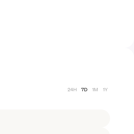
24H
7D
1M
1Y