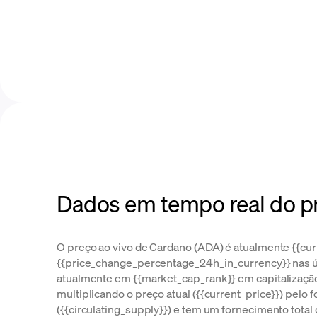
Dados em tempo real do p
O preço ao vivo de Cardano (ADA) é atualmente {{cur
{{price_change_percentage_24h_in_currency}} nas ú
atualmente em {{market_cap_rank}} em capitalização
multiplicando o preço atual ({{current_price}}) pelo
({{circulating_supply}}) e tem um fornecimento total