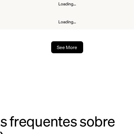
ão se aproximando dos máximos dos anos
Loading...
iptomoedas, o ADA se recuperou no final do
e $0,6655 em dezembro.
Loading...
See More
s frequentes sobre