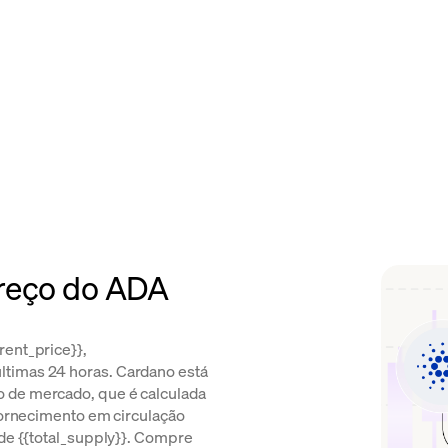
reço do ADA
rent_price}},
ltimas 24 horas. Cardano está
 de mercado, que é calculada
 fornecimento em circulação
 de {{total_supply}}. Compre