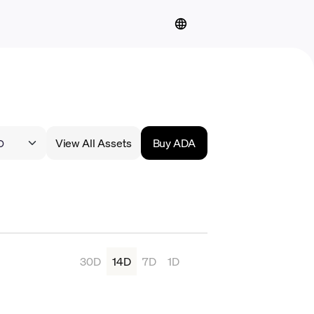
View All Assets
Buy ADA
30D
14D
7D
1D