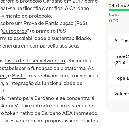
nçaram o protocolo Cardano em 2017 como
24h Low 
ar-se na filosofia científica. A
Cardano
Low
:
lvimento do protocolo.
0.00
a sobre um
Prova de Participação (PoS)
"
Ouroboros
" (o primeiro PoS
ite escalabilidade e sustentabilidade,
All Ti
de energia em comparação aos seus
Price 
as
fases de desenvolvimento
, chamadas
(24h)
estabelecer a fundação da plataforma. As
en
, e
Basho
, respectivamente, trouxeram a
Popular
n, a integração da funcionalidade de
ade.
Volume
lvimento para Cardano, e se concentrará
 A era Voltaire introduzirá um sistema de
á
o token nativo da Cardano ADA
(nomeado
titulares votarem em propostas importantes