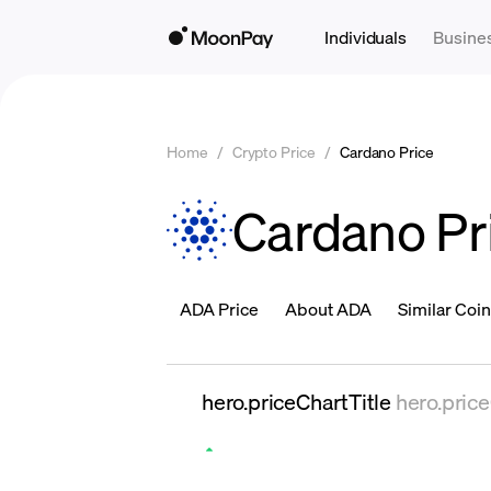
Individuals
Busine
Home
/
Crypto Price
/
Cardano Price
Cardano Pr
ADA Price
About ADA
Similar Coi
hero.priceChartTitle
hero.pric