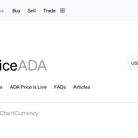
ss
Buy
Sell
Trade
ice
ADA
ns
ADA Price is Live
FAQs
Articles
eChartCurrency