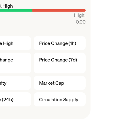
& High
High
:
0.00
me High
Price Change (1h)
Change
Price Change (7d)
ity
Market Cap
 (24h)
Circulation Supply