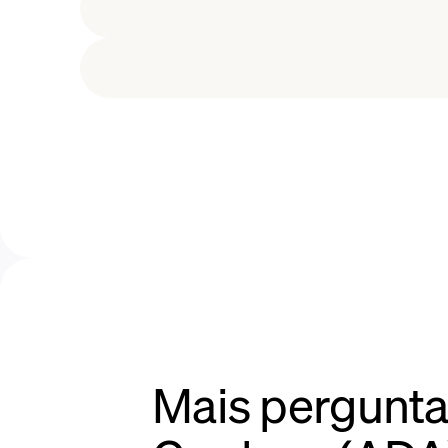
$0,45, ao longo do ano, embora n
anteriores. Como muitas outras cr
ano, atingindo um máximo anual d
Mais pergunta