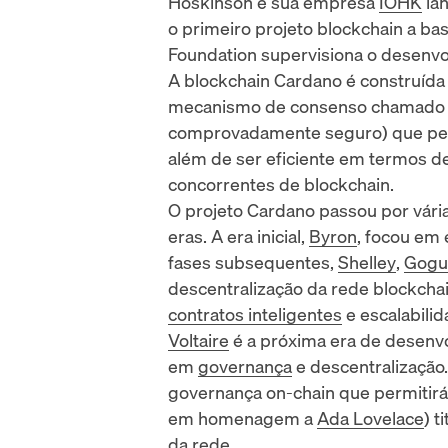
Hoskinson e sua empresa
IOHK
la
o primeiro projeto blockchain a base
Foundation
supervisiona o desenvo
A blockchain Cardano é construíd
mecanismo de consenso chamado 
comprovadamente seguro) que perm
além de ser eficiente em termos 
concorrentes de blockchain.
O projeto Cardano passou por vári
eras. A era inicial,
Byron
, focou em 
fases subsequentes,
Shelley
,
Gogu
descentralização da rede blockchai
contratos inteligentes
e escalabilid
Voltaire
é a próxima era de desenvo
em
governança
e descentralização.
governança on-chain que permitir
em homenagem a
Ada Lovelace
) 
da rede.