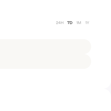
24H
7D
1M
1Y