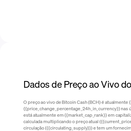
Dados de Preço ao Vivo do
O preço ao vivo de Bitcoin Cash (BCH) é atualmente {
{{price_change_percentage_24h_in_currency}} nas úl
está atualmente em {{market_cap_rank}} em capital
calculada multiplicando o preço atual ({{current_pri
circulação ({{circulating_supply}}) e tem um fornecim