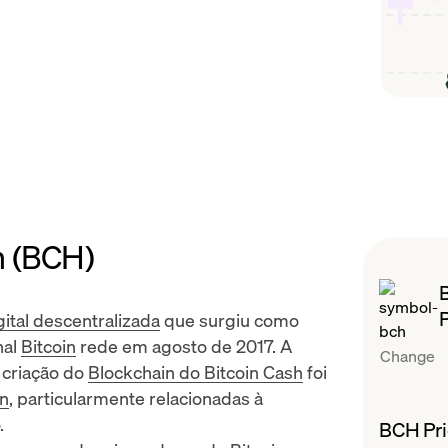
h (BCH)
ital descentralizada
que surgiu como
nal
Bitcoin
rede em agosto de 2017. A
Change
 criação do
Blockchain do Bitcoin Cash
foi
in
, particularmente relacionadas à
.
BCH Pri