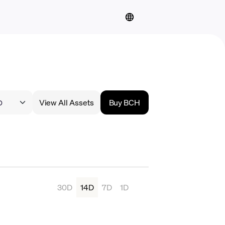
View All Assets
Buy BCH
30D
14D
7D
1D