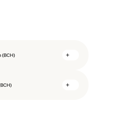
h (BCH)
 Cash
 (BCH)
itcoin Cash