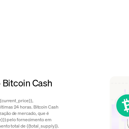
 Bitcoin Cash
{current_price}},
timas 24 horas. Bitcoin Cash
ização de mercado, que é
ce}}) pelo fornecimento em
ento total de {{total_supply}}.