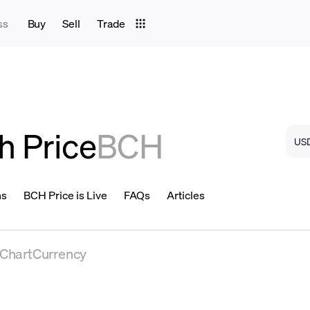
ss
Buy
Sell
Trade
h Price
BCH
ns
BCH Price is Live
FAQs
Articles
eChartCurrency