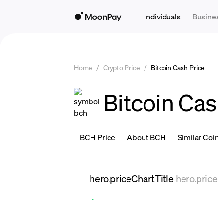
Individuals
Busine
Home
/
Crypto Price
/
Bitcoin Cash Price
Bitcoin Cas
BCH Price
About BCH
Similar Coi
hero.priceChartTitle
hero.pric