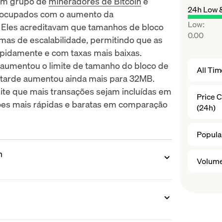
 um grupo de
mineradores de Bitcoin
e
24h Low 
eocupados com o aumento da
Low
:
. Eles acreditavam que tamanhos de bloco
0.00
mas de escalabilidade, permitindo que as
pidamente e com taxas mais baixas.
h aumentou o limite de tamanho do bloco de
All Ti
 tarde aumentou ainda mais para 32MB.
te que mais transações sejam incluídas em
Price 
ões mais rápidas e baratas em comparação
(24h)
Popular
h
Volume
ecificado em torno de $300 por moeda. No
iu para mais de $2.500 por moeda em
s investidores se tornaram mais
h é ser um sistema de dinheiro eletrônico