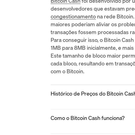
Bitcoin Cash
foi desenvolvido por
desenvolvedores que estavam pr
congestionamento
na rede Bitcoin
maiores poderiam aliviar os proble
transações fossem processadas ra
Para conseguir isso, o Bitcoin Cas
1MB para 8MB inicialmente, e mais
Este tamanho de bloco maior permi
cada bloco, resultando em transaç
com o Bitcoin.
Histórico de Preços do Bitcoin Cas
2017
Como o Bitcoin Cash funciona?
O Bitcoin Cash foi inicialmente pr
entanto, o preço rapidamente sub
dezembro de 2017, à medida que o
O objetivo principal do Bitcoin Cas