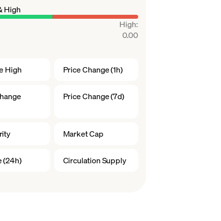
& High
High
:
0.00
me High
Price Change (1h)
Change
Price Change (7d)
ity
Market Cap
 (24h)
Circulation Supply