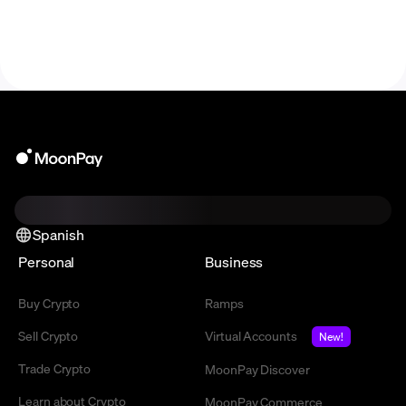
tokens..
Spanish
Personal
Business
Buy Crypto
Ramps
Sell Crypto
Virtual Accounts
New!
Trade Crypto
MoonPay Discover
Learn about Crypto
MoonPay Commerce