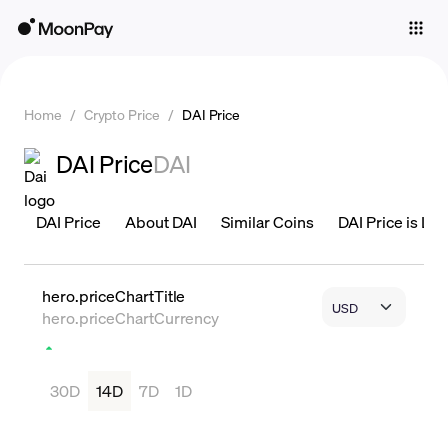
Individuals
Business
Home
/
Crypto Price
/
DAI Price
Buy
DAI Price
DAI
Sell
Trade
DAI Price
About DAI
Similar Coins
DAI Price is Liv
Company
Crypto Prices
hero.priceChartTitle
hero.priceChartCurrency
Learn
Support
30D
14D
7D
1D
Language