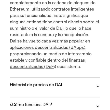
completamente en la cadena de bloques de
Ethereum, utilizando contratos inteligentes
para su funcionalidad. Esto significa que
ninguna entidad tiene control directo sobre el
suministro o el valor de Dai, lo que lo hace
resistente a la censura y la manipulación.
Dai se ha vuelto cada vez más popular en
aplicaciones descentralizadas (dApps)
,
proporcionando un medio de intercambio
estable y confiable dentro del
finanzas
descentralizadas (DeFi)
ecosistema.
Historial de precios de DAI
DAI es una moneda estable vinculada al dólar
¿Cómo funciona DAI?
estadounidense. Por lo tanto, su valor siempre