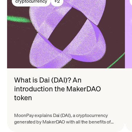
cryptocurrency
+
2
What is Dai (DAI)? An
introduction the MakerDAO
token
MoonPay explains Dai (DAI), a cryptocurrency
generated by MakerDAO with all the benefits of
decentralization and less volatility than many other