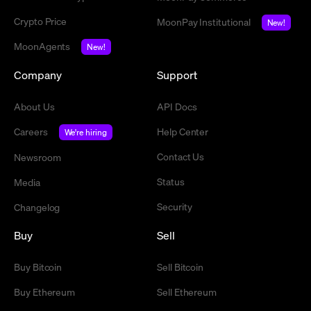
Crypto Price
MoonPay Institutional
New!
MoonAgents
New!
Company
Support
About Us
API Docs
Careers
Help Center
We're hiring
Contact Us
Newsroom
Status
Media
Security
Changelog
Buy
Sell
Buy Bitcoin
Sell Bitcoin
Buy Ethereum
Sell Ethereum