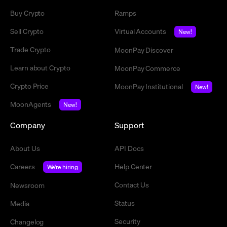
Buy Crypto
Ramps
Sell Crypto
Virtual Accounts
New!
Trade Crypto
MoonPay Discover
Learn about Crypto
MoonPay Commerce
Crypto Price
MoonPay Institutional
New!
MoonAgents
New!
Company
Support
About Us
API Docs
Careers
Help Center
We're hiring
Contact Us
Newsroom
Status
Media
Security
Changelog