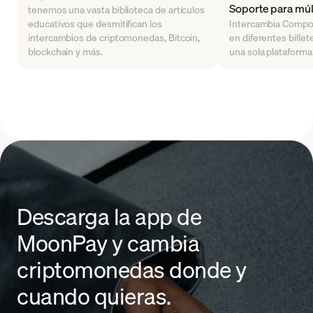
Soporte para múlt
tenemos una vasta biblioteca de artículos
educativos que desmitifican los
Intercambia Compo
intercambios de criptomonedas, Bitcoin,
en diferentes billet
blockchain y más.
una sola plataforma
Descarga la app de
MoonPay y cambia
criptomonedas donde y
cuando quieras.