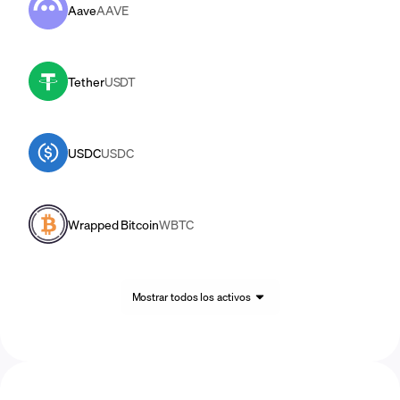
Aave
AAVE
Tether
USDT
USDC
USDC
Wrapped Bitcoin
WBTC
Mostrar todos los activos