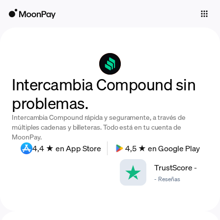
Individuals
Business
Buy
Intercambia Compound sin
Sell
problemas.
Trade
Intercambia Compound rápida y seguramente, a través de
Company
múltiples cadenas y billeteras. Todo está en tu cuenta de
MoonPay.
Crypto Prices
4,4 ★ en App Store
4,5 ★ en Google Play
Learn
TrustScore
-
-
Reseñas
Support
Language