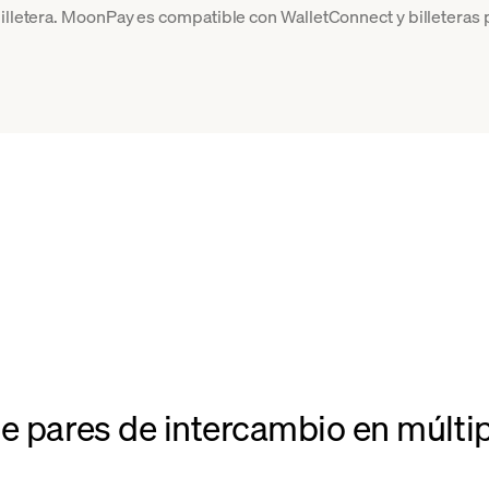
billetera. MoonPay es compatible con WalletConnect y billeteras 
de pares de intercambio en múlti