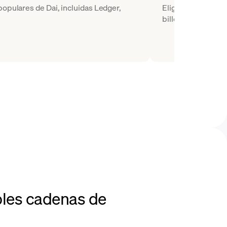
populares de Dai, incluidas Ledger,
Elige DAI como la 
billetera de destin
ples cadenas de