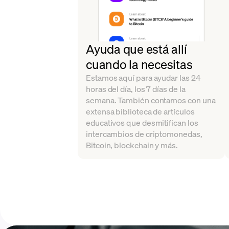
Ayuda que está allí
cuando la necesitas
Estamos aquí para ayudar las 24
horas del día, los 7 días de la
semana. También contamos con una
extensa biblioteca de artículos
educativos que desmitifican los
intercambios de criptomonedas,
Bitcoin, blockchain y más.