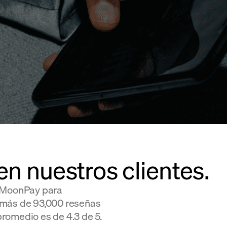
en nuestros clientes.
n MoonPay para
 más de 93,000 reseñas
 promedio es de 4.3 de 5.