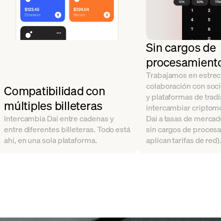
Sin cargos de
procesamient
Trabajamos en estre
colaboración con soci
Compatibilidad con
y plataformas de trad
múltiples billeteras
intercambiar cripto
Intercambia Dai entre cadenas y
Dai a tasas de mercad
entre diferentes billeteras. Todo está
sin cargos de proces
ahí, en una sola plataforma.
aplican tarifas de red)