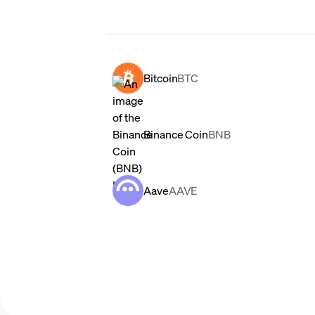
Bitcoin
BTC
Binance Coin
BNB
Aave
AAVE