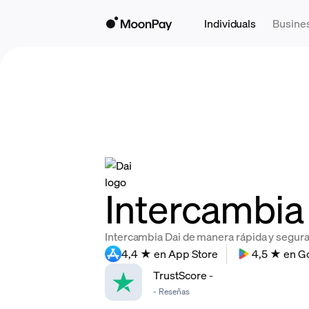
Individuals
Busine
Intercambia 
Intercambia Dai de manera rápida y segura,
4,4 ★ en App Store
4,5 ★ en G
TrustScore
-
-
Reseñas