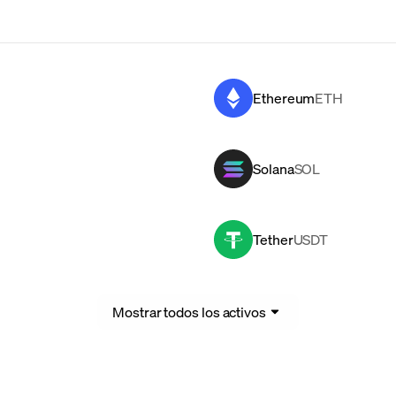
Ethereum
ETH
Solana
SOL
Tether
USDT
Mostrar todos los activos