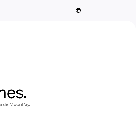
nes.
nta de MoonPay.