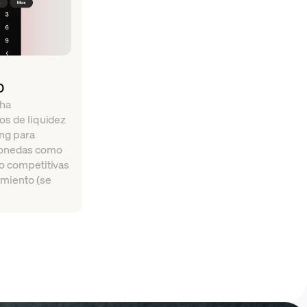
o
cha
os de liquidez
ing para
monedas como
o competitivas
amiento (se
.