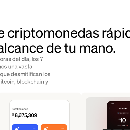
e criptomonedas rápi
alcance de tu mano.
ras del día, los 7
mos una vasta
 que desmitifican los
tcoin, blockchain y