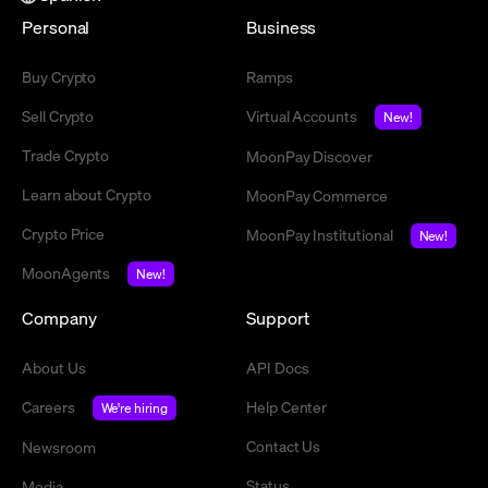
Personal
Business
Buy Crypto
Ramps
Sell Crypto
Virtual Accounts
New!
Trade Crypto
MoonPay Discover
Learn about Crypto
MoonPay Commerce
Crypto Price
MoonPay Institutional
New!
MoonAgents
New!
Company
Support
About Us
API Docs
Careers
Help Center
We're hiring
Contact Us
Newsroom
Status
Media