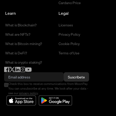
Cardano Price
Learn
Legal
What is Blockchain?
Licenses
What are NFTs?
Privacy Policy
What is Bitcoin mining?
Cookie Policy
What is DeFi?
Terms of Use
What is crypto staking?
Suscríbete
Check this box to receive communications from MoonPay.
You can unsubscribe at any time. We look after your data -
see our
privacy policy
.