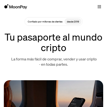
Individuals
Business
Confiado por millones de clientes
desde 2019
Buy
Tu pasaporte al mundo
Sell
cripto
Trade
La forma más fácil de comprar, vender y usar cripto
Company
- en todas partes.
Crypto Prices
Learn
Support
Language