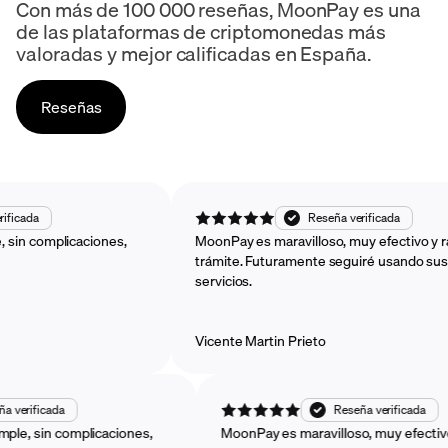
Con más de 100 000 reseñas, MoonPay es una
de las plataformas de criptomonedas más
valoradas y mejor calificadas en España.
Reseñas
Reseña verificada
Reseña verificada
 simple, sin complicaciones,
MoonPay es maravilloso, muy efec
trámite. Futuramente seguiré us
servicios.
Vicente Martin Prieto
cada
Reseña verificada
n complicaciones,
MoonPay es maravilloso, muy efectivo y rápi