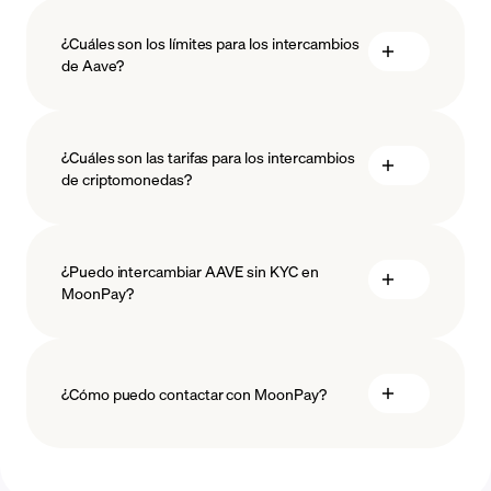
¿Cuáles son los límites para los intercambios
de Aave?
medidas
¿Cuáles son las tarifas para los intercambios
salvaguardar
de criptomonedas?
¿Puedo intercambiar AAVE sin KYC en
MoonPay?
¿Cómo puedo contactar con MoonPay?
Centro de ayuda de Swaps