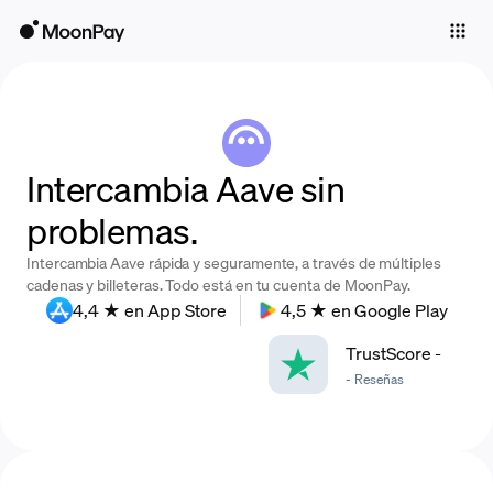
Individuals
Business
Buy
Intercambia Aave sin
Sell
problemas.
Trade
Intercambia Aave rápida y seguramente, a través de múltiples
Company
cadenas y billeteras. Todo está en tu cuenta de MoonPay.
4,4 ★ en App Store
4,5 ★ en Google Play
Crypto Prices
TrustScore
-
Learn
-
Reseñas
Support
Language