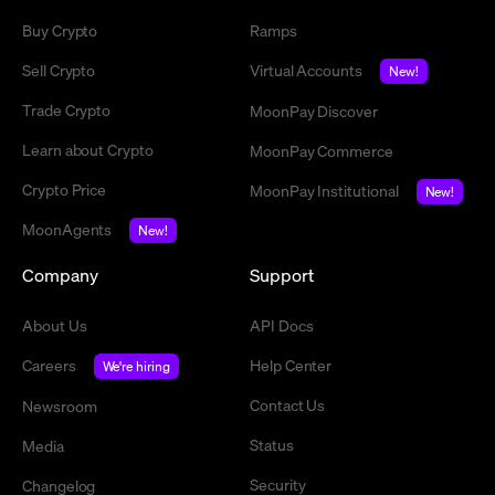
Buy Crypto
Ramps
Sell Crypto
Virtual Accounts
New!
Trade Crypto
MoonPay Discover
Learn about Crypto
MoonPay Commerce
Crypto Price
MoonPay Institutional
New!
MoonAgents
New!
Company
Support
About Us
API Docs
Careers
Help Center
We're hiring
Contact Us
Newsroom
Status
Media
Security
Changelog