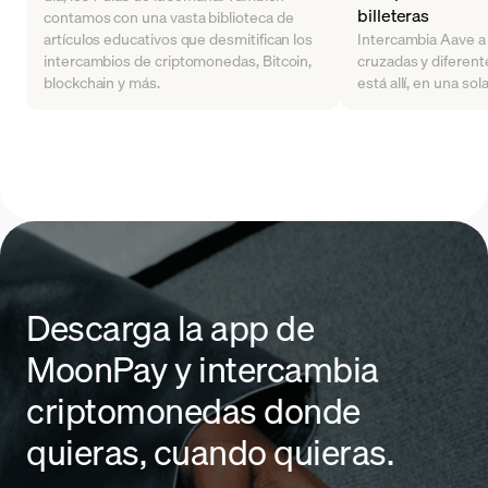
billeteras
contamos con una vasta biblioteca de
artículos educativos que desmitifican los
Intercambia Aave a
intercambios de criptomonedas, Bitcoin,
cruzadas y diferente
blockchain y más.
está allí, en una sol
Descarga la app de
MoonPay y intercambia
criptomonedas donde
quieras, cuando quieras.