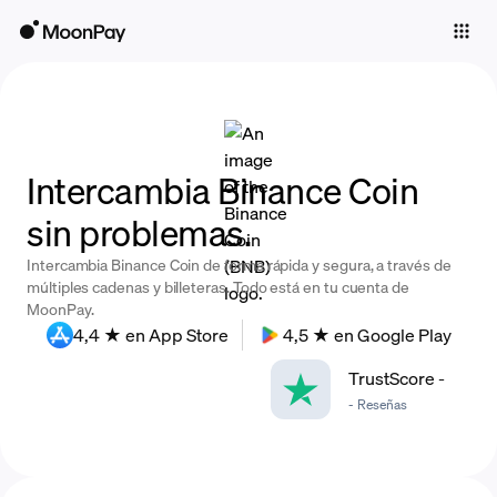
Individuals
Business
Buy
Intercambia Binance Coin
Sell
sin problemas.
Trade
Intercambia Binance Coin de forma rápida y segura, a través de
Company
múltiples cadenas y billeteras. Todo está en tu cuenta de
MoonPay.
Crypto Prices
4,4 ★ en App Store
4,5 ★ en Google Play
Learn
TrustScore
-
-
Reseñas
Support
Language