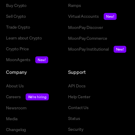
Buy Crypto
Ramps
Sell Crypto
Virtual Accounts
New!
Trade Crypto
MoonPay Discover
Learn about Crypto
MoonPay Commerce
Crypto Price
MoonPay Institutional
New!
MoonAgents
New!
Company
Support
About Us
API Docs
Careers
Help Center
We're hiring
Contact Us
Newsroom
Status
Media
Security
Changelog