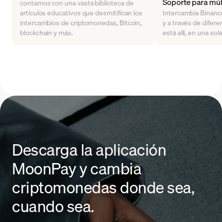
Soporte para mú
contamos con una vasta biblioteca de
artículos educativos que desmitifican los
Intercambia Binanc
intercambios de criptomonedas, Bitcoin,
y a través de difere
blockchain y más.
está allí, en una sol
Descarga la aplicación
MoonPay y cambia
criptomonedas donde sea,
cuando sea.