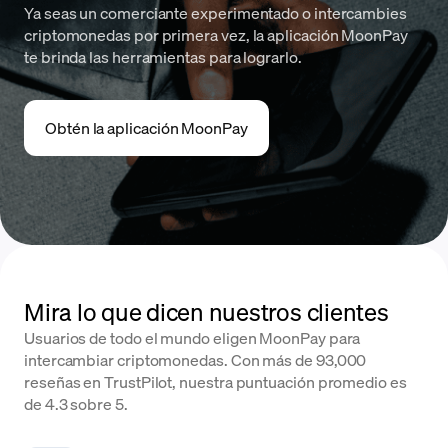
Ya seas un comerciante experimentado o intercambies
criptomonedas por primera vez, la aplicación MoonPay
te brinda las herramientas para lograrlo.
Obtén la aplicación MoonPay
Mira lo que dicen nuestros clientes
Usuarios de todo el mundo eligen MoonPay para
intercambiar criptomonedas. Con más de 93,000
reseñas en TrustPilot, nuestra puntuación promedio es
de 4.3 sobre 5.