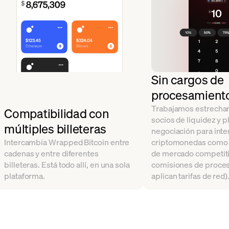
Sin cargos de
procesamient
Trabajamos estrecha
Compatibilidad con
socios de liquidez y 
múltiples billeteras
negociación para int
Intercambia Wrapped Bitcoin entre
criptomonedas como 
cadenas y entre diferentes
de mercado competiti
billeteras. Está todo allí, en una sola
comisiones de proce
plataforma.
aplican tarifas de red)