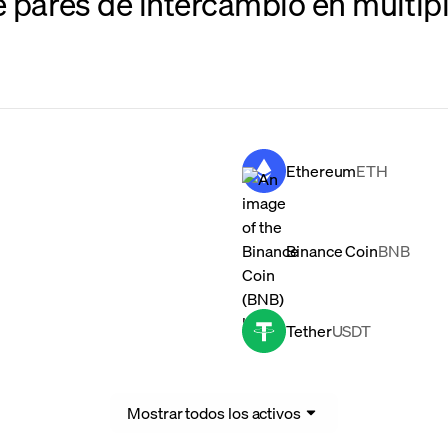
e pares de intercambio en múlti
Ethereum
ETH
Binance Coin
BNB
Tether
USDT
Mostrar todos los activos