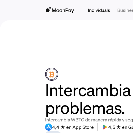
Individuals
Busine
Intercambia
problemas.
Intercambia WBTC de manera rápida y segur
4,4 ★ en App Store
4,5 ★ en G