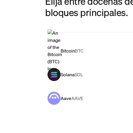
Elija entre docenas d
bloques principales.
Bitcoin
BTC
Solana
SOL
Aave
AAVE