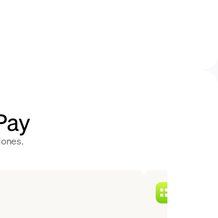
Pay
iones.