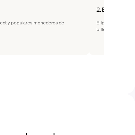
2. Elija un par 
nect y populares monederos de
Elige WBTC como l
billetera de destin