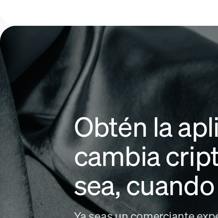
Obtén la ap
cambia cri
sea, cuando
Ya seas un comerciante exp