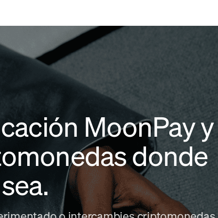
licación MoonPay y
ptomonedas donde
 sea.
erimentado o intercambies criptomonedas p