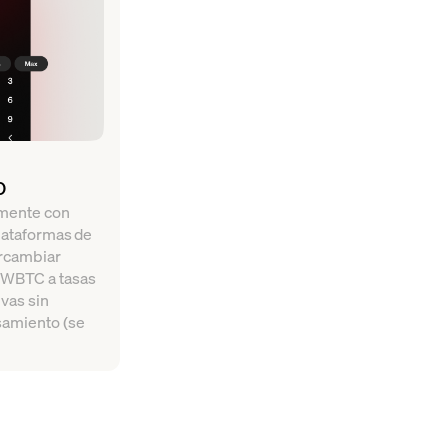
o
mente con
plataformas de
ercambiar
WBTC a tasas
vas sin
samiento (se
.