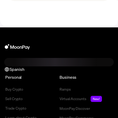
Stake (PPoS) model.
Spanish
Personal
Business
Buy Crypto
Ramps
Sell Crypto
Virtual Accounts
New!
Trade Crypto
MoonPay Discover
Learn about Crypto
MoonPay Commerce