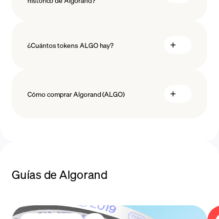
histórico de Algorand?
blockchain technology
¿Cuántos tokens ALGO hay?
Cómo comprar Algorand (ALGO)
comprar ALGO
Guías de Algorand
.