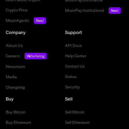
Crypto Price
MoonPay Institutional
New!
MoonAgents
New!
Company
Support
About Us
API Docs
Careers
Help Center
We're hiring
Contact Us
Newsroom
Status
Media
Security
Changelog
Buy
Sell
Buy Bitcoin
Sell Bitcoin
Buy Ethereum
Sell Ethereum