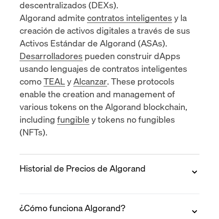
descentralizados (DEXs)
.
Algorand admite
contratos inteligentes
y la
creación de activos digitales a través de sus
Activos Estándar de Algorand (ASAs).
Desarrolladores
pueden construir dApps
usando lenguajes de contratos inteligentes
como
TEAL
y
Alcanzar
. These protocols
enable the creation and management of
various tokens on the Algorand blockchain,
including
fungible
y
tokens no fungibles
(NFTs)
.
Historial de Precios de Algorand
2019
¿Cómo funciona Algorand?
Algorand se lanzó en junio de 2019 a un