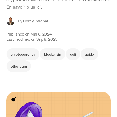
En savoir plus ici.
Language
By
Corey Barchat
Commencer
Published on
Mar 8, 2024
Last modified on
Sep 8, 2025
cryptocurrency
blockchain
defi
guide
ethereum