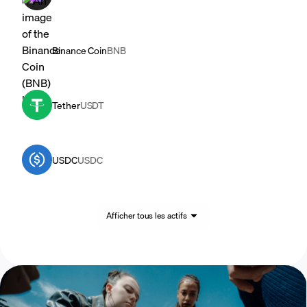
Binance Coin
BNB
Tether
USDT
USDC
USDC
Afficher tous les actifs