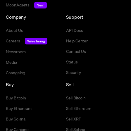
MoonAgents
New!
Company
Support
About Us
API Docs
Careers
Help Center
We're hiring
Contact Us
Newsroom
Status
Media
Security
Changelog
Buy
Sell
Buy Bitcoin
Sell Bitcoin
Buy Ethereum
Sell Ethereum
Buy Solana
Sell XRP
Buy Cardano
Sell Solana