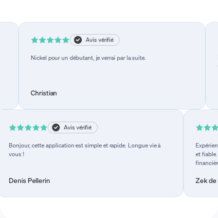
Avis vérifié
ue vie à
Nickel pour un débutant, je verrai par la suite.
Christian
Avis vérifié
r, cette application est simple et rapide. Longue vie à
Expérience simple e
et fiable. Que de
financières ?
 Pellerin
Zek de France