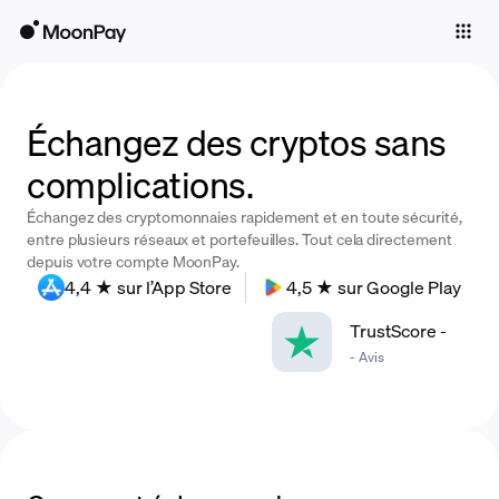
Individuals
Business
Buy
Échangez des cryptos sans
complications.
Sell
Échangez des cryptomonnaies rapidement et en toute sécurité,
Trade
entre plusieurs réseaux et portefeuilles. Tout cela directement
depuis votre compte MoonPay.
Company
4,4 ★ sur l’App Store
4,5 ★ sur Google Play
Crypto Prices
TrustScore
-
-
Avis
Learn
Support
Language