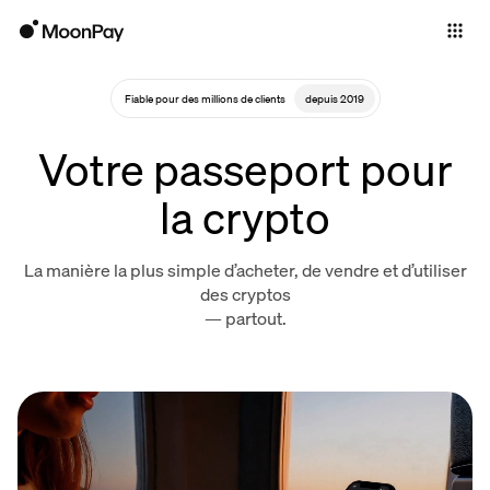
Individuals
Business
Fiable pour des millions de clients
depuis 2019
Buy
Votre passeport pour
Sell
la crypto
Trade
La manière la plus simple d’acheter, de vendre et d’utiliser
Company
des cryptos
— partout.
Crypto Prices
Learn
Support
Language