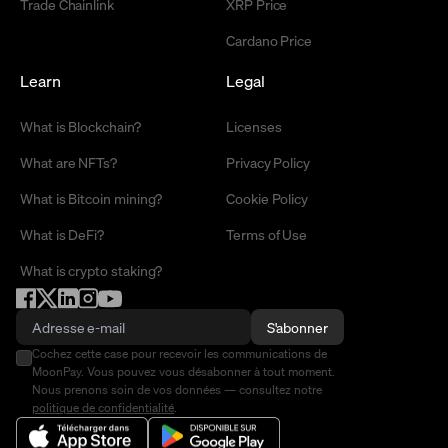
Trade Chainlink
XRP Price
Cardano Price
Learn
Legal
What is Blockchain?
Licenses
What are NFTs?
Privacy Policy
What is Bitcoin mining?
Cookie Policy
What is DeFi?
Terms of Use
What is crypto staking?
S'abonner
Cochez cette case pour recevoir les communications de
MoonPay. Vous pouvez vous désabonner à tout moment.
Nous prenons soin de vos données — consultez notre
politique de confidentialité
.