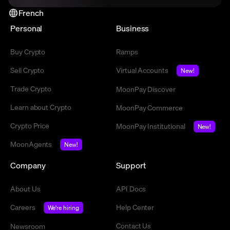
French
Personal
Business
Buy Crypto
Ramps
Sell Crypto
Virtual Accounts
New!
Trade Crypto
MoonPay Discover
Learn about Crypto
MoonPay Commerce
Crypto Price
MoonPay Institutional
New!
MoonAgents
New!
Company
Support
About Us
API Docs
Careers
Help Center
We're hiring
Contact Us
Newsroom