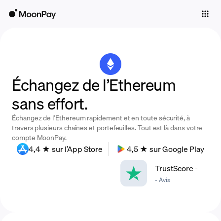
Individuals
Business
Buy
Échangez de l’Ethereum
Sell
sans effort.
Trade
Échangez de l’Ethereum rapidement et en toute sécurité, à
Company
travers plusieurs chaînes et portefeuilles. Tout est là dans votre
compte MoonPay.
Crypto Prices
4,4 ★ sur l’App Store
4,5 ★ sur Google Play
Learn
TrustScore
-
-
Avis
Support
Language