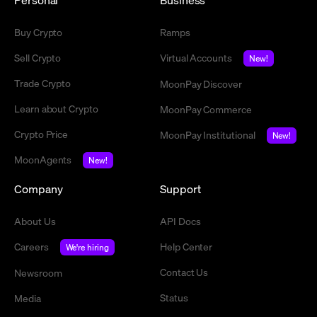
Buy Crypto
Ramps
Sell Crypto
Virtual Accounts
New!
Trade Crypto
MoonPay Discover
Learn about Crypto
MoonPay Commerce
Crypto Price
MoonPay Institutional
New!
MoonAgents
New!
Company
Support
About Us
API Docs
Careers
Help Center
We're hiring
Contact Us
Newsroom
Status
Media