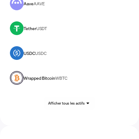
Aave
AAVE
Tether
USDT
USDC
USDC
Wrapped Bitcoin
WBTC
Afficher tous les actifs