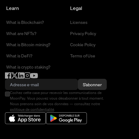
Learn
Legal
What is Blockchain?
Licenses
What are NFTs?
Privacy Policy
What is Bitcoin mining?
Cookie Policy
What is DeFi?
Terms of Use
What is crypto staking?
S'abonner
Cochez cette case pour recevoir les communications de
MoonPay. Vous pouvez vous désabonner à tout moment.
Nous prenons soin de vos données — consultez notre
politique de confidentialité
.