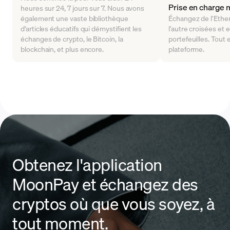
Prise en charge m
heures sur 24, 7 jours sur 7. Nous avons
également une vaste bibliothèque
Échangez de l’Ethe
d'articles éducatifs qui démystifient les
l’autre croisées et 
échanges de crypto, le Bitcoin, la
portefeuilles. Tout 
blockchain, et plus encore.
plateforme.
Obtenez l'application
MoonPay et échangez des
cryptos où que vous soyez, à
tout moment.