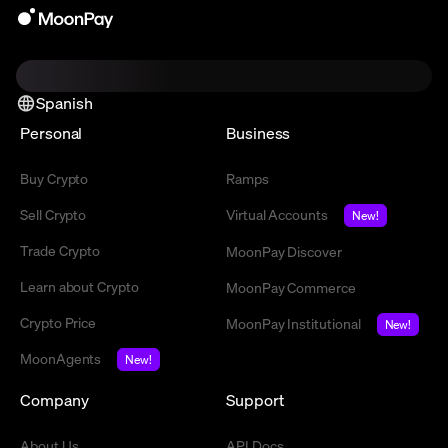
Spanish
Personal
Business
Buy Crypto
Ramps
Sell Crypto
Virtual Accounts
New!
Trade Crypto
MoonPay Discover
Learn about Crypto
MoonPay Commerce
Crypto Price
MoonPay Institutional
New!
MoonAgents
New!
Company
Support
About Us
API Docs