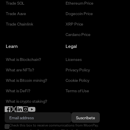
Trade SOL
Ethereum Price
Trade Aave
Dogecoin Price
Trade Chainlink
XRP Price
Cardano Price
Learn
Legal
What is Blockchain?
Licenses
What are NFTs?
Privacy Policy
What is Bitcoin mining?
Cookie Policy
What is DeFi?
Terms of Use
What is crypto staking?
Suscríbete
Check this box to receive communications from MoonPay.