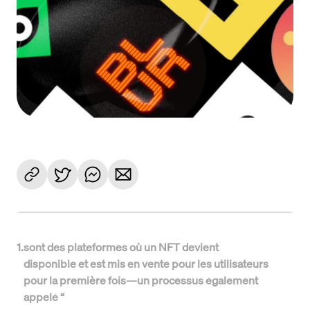
1
.
sont des plateformes où un NFT devient
disponible et est mis en vente pour les utilisateurs
pour la première fois—un processus également
appelé “