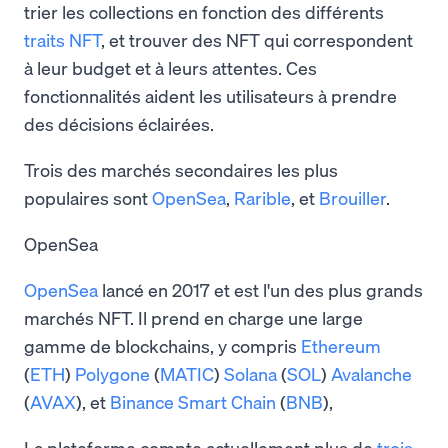
trier les collections en fonction des différents
traits NFT
, et trouver des NFT qui correspondent
à leur budget et à leurs attentes. Ces
fonctionnalités aident les utilisateurs à prendre
des décisions éclairées.
Trois des marchés secondaires les plus
populaires sont
OpenSea
,
Rarible
, et
Brouiller
.
OpenSea
OpenSea
lancé en 2017 et est l'un des plus grands
marchés NFT. Il prend en charge une large
gamme de blockchains, y compris
Ethereum
(
ETH
)
Polygone
(
MATIC
)
Solana
(
SOL
)
Avalanche
(
AVAX
), et
Binance Smart Chain
(
BNB
),
La plateforme compte actuellement plus de
trois