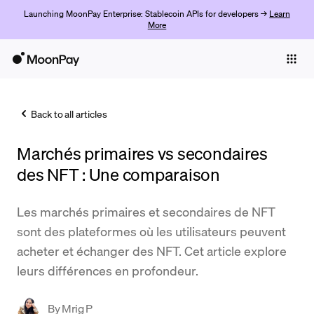
Launching MoonPay Enterprise: Stablecoin APIs for developers →
Learn
More
Individuals
Business
Back to all articles
Buy
Marchés primaires vs secondaires
Sell
des NFT : Une comparaison
Trade
Les marchés primaires et secondaires de NFT
Company
sont des plateformes où les utilisateurs peuvent
Crypto Prices
acheter et échanger des NFT. Cet article explore
leurs différences en profondeur.
Learn
Support
By
Mrig P