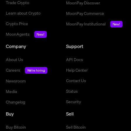
Trade Crypto
MoonPay Discover
Learn about Crypto
MoonPay Commerce
Crypto Price
MoonPay Institutional
New!
MoonAgents
New!
Company
Support
About Us
API Docs
Careers
Help Center
We're hiring
Contact Us
Newsroom
Status
Media
Security
Changelog
Buy
Sell
Buy Bitcoin
Sell Bitcoin