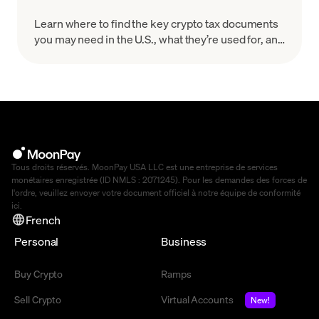
Learn where to find the key crypto tax documents
you may need in the U.S., what they’re used for, and
how to organize your records for a smoother, more
accurate filing process.
Tous droits réservés. MoonPay USA LLC est une entreprise de services
monétaires enregistrée (ID NMLS : 2071245). Pour les demandes des forces de
l'ordre, veuillez envoyer votre document officiel à notre équipe de conformité
ici
.
French
Personal
Business
Buy Crypto
Ramps
Sell Crypto
Virtual Accounts
New!