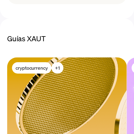
comprar XAUt
Guías XAUT
cryptocurrency
+
1