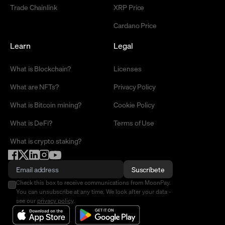
Trade Chainlink
XRP Price
Cardano Price
Learn
Legal
What is Blockchain?
Licenses
What are NFTs?
Privacy Policy
What is Bitcoin mining?
Cookie Policy
What is DeFi?
Terms of Use
What is crypto staking?
Suscríbete
Check this box to receive communications from MoonPay.
You can unsubscribe at any time. We look after your data -
see our
privacy policy
.