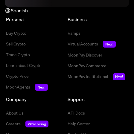
Spanish
Personal
Business
Buy Crypto
Ramps
Sell Crypto
Virtual Accounts
New!
Trade Crypto
MoonPay Discover
Learn about Crypto
MoonPay Commerce
Crypto Price
MoonPay Institutional
New!
MoonAgents
New!
Company
Support
About Us
API Docs
Careers
Help Center
We're hiring