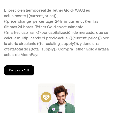
El precio en tiempo real de Tether Gold (XAUt) es
actualmente {{current_price}},
{{price_change_percentage_24h_in_currency}} en las
últimas 24 horas. Tether Gold es actualmente
{{market_cap_rank}} por capitalización de mercado, que se
calcula multiplicando el precio actual ({{current_price}}) por
la oferta circulante ({{circulating_supply}}), y tiene una
oferta total de {{total_supply}}. Compra Tether Gold a la tasa
actual de MoonPay:
Comprar XAUT