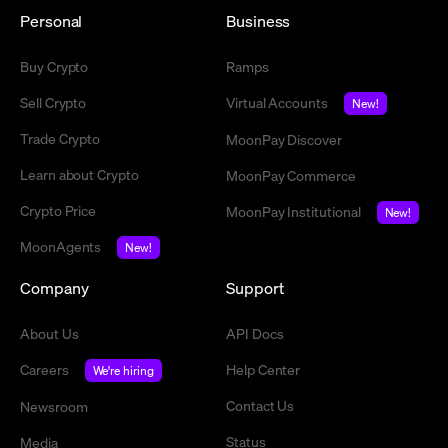
Personal
Business
Buy Crypto
Ramps
Sell Crypto
Virtual Accounts
New!
Trade Crypto
MoonPay Discover
Learn about Crypto
MoonPay Commerce
Crypto Price
MoonPay Institutional
New!
MoonAgents
New!
Company
Support
About Us
API Docs
Careers
Help Center
We're hiring
Contact Us
Newsroom
Status
Media