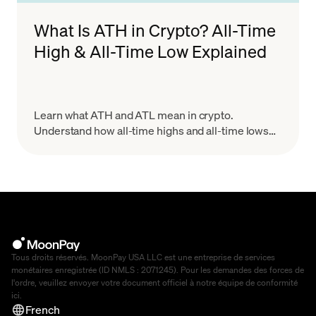
What Is ATH in Crypto? All-Time
High & All-Time Low Explained
Learn what ATH and ATL mean in crypto.
Understand how all-time highs and all-time lows
work, why they matter for trading, and how to use
them wisely.
Tous droits réservés. MoonPay USA LLC est une entreprise de services
monétaires enregistrée (ID NMLS : 2071245). Pour les demandes des forces de
l'ordre, veuillez envoyer votre document officiel à notre équipe de conformité
ici
.
French