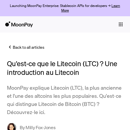
Launching MoonPay Enterprise: Stablecoin APIs for developers →
Learn
More
Individuals
Business
Back to all articles
Buy
Qu'est-ce que le Litecoin (LTC) ? Une
Sell
introduction au Litecoin
Trade
MoonPay explique Litecoin (LTC), la plus ancienne
Company
et l'une des altcoins les plus populaires. Qu'est-ce
Crypto Prices
qui distingue Litecoin de Bitcoin (BTC) ?
Découvrez-le ici.
Learn
Support
By
Milly Fox-Jones