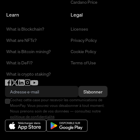
Cardano Price
Learn
Legal
What is Blockchain?
Licenses
What are NFTs?
Privacy Policy
What is Bitcoin mining?
Cookie Policy
What is DeFi?
Terms of Use
What is crypto staking?
S'abonner
Cochez cette case pour recevoir les communications de
MoonPay. Vous pouvez vous désabonner à tout moment.
Nous prenons soin de vos données — consultez notre
politique de confidentialité
.