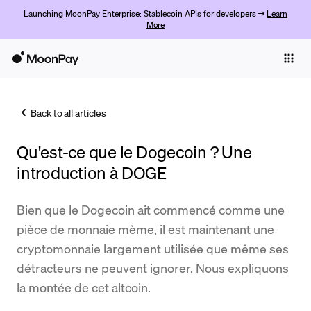
Launching MoonPay Enterprise: Stablecoin APIs for developers →
Learn
More
Individuals
Business
Back to all articles
Buy
Qu'est-ce que le Dogecoin ? Une
Sell
introduction à DOGE
Trade
Bien que le Dogecoin ait commencé comme une
Company
pièce de monnaie mème, il est maintenant une
Crypto Prices
cryptomonnaie largement utilisée que même ses
détracteurs ne peuvent ignorer. Nous expliquons
Learn
la montée de cet altcoin.
Support