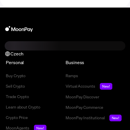
Czech
Personal
Business
Buy Crypto
Ramps
Sell Crypto
Virtual Accounts
New!
Trade Crypto
MoonPay Discover
Learn about Crypto
MoonPay Commerce
Crypto Price
MoonPay Institutional
New!
MoonAgents
New!