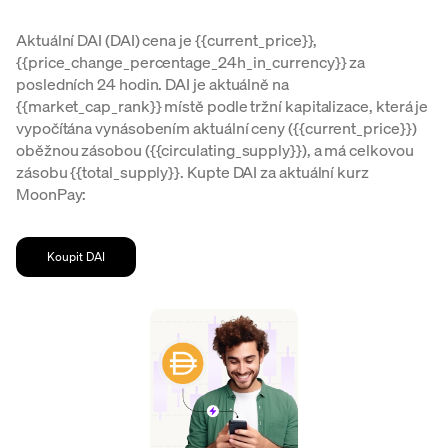
Aktuální DAI (DAI) cena je {{current_price}},
{{price_change_percentage_24h_in_currency}} za
posledních 24 hodin. DAI je aktuálně na
{{market_cap_rank}} místě podle tržní kapitalizace, která je
vypočítána vynásobením aktuální ceny ({{current_price}})
oběžnou zásobou ({{circulating_supply}}), a má celkovou
zásobu {{total_supply}}. Kupte DAI za aktuální kurz
MoonPay:
Koupit DAI