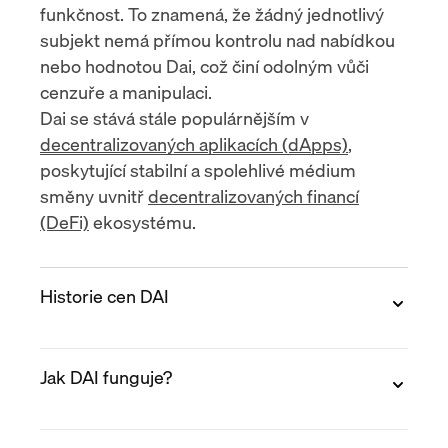
funkčnost. To znamená, že žádný jednotlivý
subjekt nemá přímou kontrolu nad nabídkou
nebo hodnotou Dai, což činí odolným vůči
cenzuře a manipulaci.
Dai se stává stále populárnějším v
decentralizovaných aplikacích (dApps)
,
poskytující stabilní a spolehlivé médium
směny uvnitř
decentralizovaných financí
(DeFi)
ekosystému.
Historie cen DAI
DAI je stablecoin vázaný na americký dolar.
Jak DAI funguje?
Proto se jeho hodnota vždy pohybuje kolem 1
$ za DAI (+/- 0,001 $). Nicméně se objevily
případy, kdy se cena DAI odchýlila od této
Na rozdíl od tradičních stablecoinů, které jsou