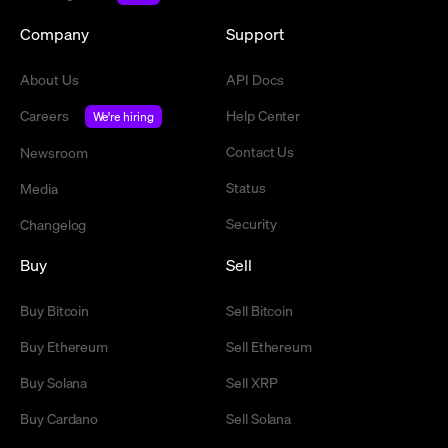
Company
Support
About Us
API Docs
Careers
Help Center
We're hiring
Contact Us
Newsroom
Status
Media
Security
Changelog
Buy
Sell
Buy Bitcoin
Sell Bitcoin
Buy Ethereum
Sell Ethereum
Buy Solana
Sell XRP
Buy Cardano
Sell Solana