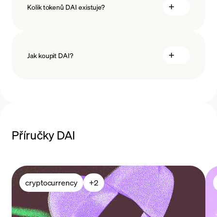
Kolik tokenů DAI existuje?
Jak koupit DAI?
koupit DAI
Příručky DAI
platební
metody
cryptocurrency
+
2