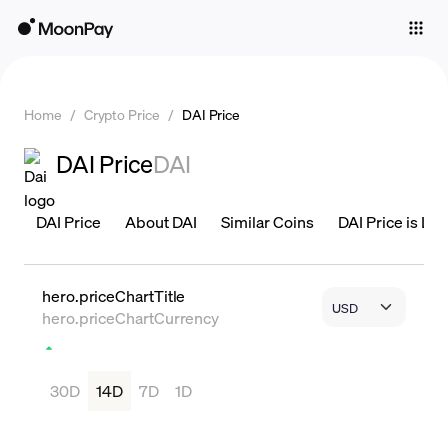
Individuals
Business
Home
/
Crypto Price
/
DAI Price
Buy
DAI Price
DAI
Sell
Trade
DAI Price
About DAI
Similar Coins
DAI Price is Liv
Company
Crypto Prices
hero.priceChartTitle
hero.priceChartCurrency
Learn
Support
30D
14D
7D
1D
Language