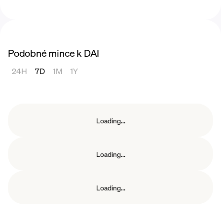
(DeFi).
Je důležité si uvědomit, že proces generování
Dai zahrnuje rizika, včetně potenciální
likvidace vašeho kolaterálu, pokud se dostane
Podobné mince k DAI
pod požadovaný kolateralizační poměr.
Doporučuje se důkladně porozumět
24H
7D
1M
1Y
mechanismům, rizikům a požadavkům
spojeným s generováním Dai před zapojením
se do procesu.
Loading...
Loading...
Loading...