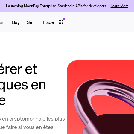
Launching MoonPay Enterprise: Stablecoin APIs for developers →
Learn More
ss
Buy
Sell
Trade
rer et
aques en
e
 en cryptomonnaie les plus
e faire si vous en êtes