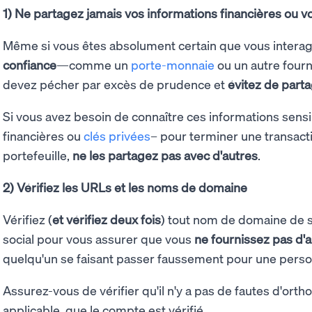
1) Ne partagez jamais vos informations financières ou v
Même si vous êtes absolument certain que vous intera
confiance
—comme un
porte-monnaie
ou un autre fou
devez pécher par excès de prudence et
évitez de part
Si vous avez besoin de connaître ces informations sensi
financières ou
clés privées
– pour terminer une transac
portefeuille,
ne les partagez pas avec d'autres
.
2) Vérifiez les URLs et les noms de domaine
Vérifiez (
et vérifiez deux fois
) tout nom de domaine de s
social pour vous assurer que vous
ne fournissez pas d'
quelqu'un se faisant passer faussement pour une perso
Assurez-vous de vérifier qu'il n'y a pas de fautes d'orth
applicable, que le compte est vérifié.