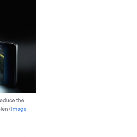
reduce the
olen
(
Image