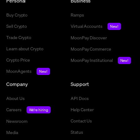
Personal
Business
Buy Crypto
Ramps
Sell Crypto
Virtual Accounts
New!
Trade Crypto
MoonPay Discover
Learn about Crypto
MoonPay Commerce
Crypto Price
MoonPay Institutional
New!
MoonAgents
New!
Company
Support
About Us
API Docs
Careers
Help Center
We're hiring
Contact Us
Newsroom
Status
Media