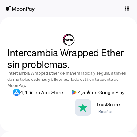
Individuals
Business
Buy
Intercambia Wrapped Ether
Sell
sin problemas.
Trade
Intercambia Wrapped Ether de manera rápida y segura, a través
Company
de múltiples cadenas y billeteras. Todo está en tu cuenta de
MoonPay.
Crypto Prices
4,4 ★ en App Store
4,5 ★ en Google Play
Learn
TrustScore
-
-
Reseñas
Support
Language