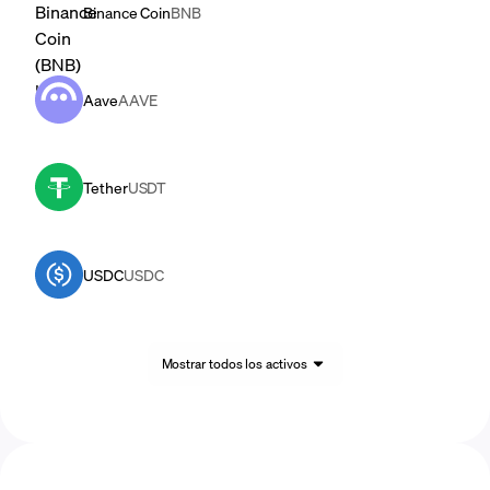
Binance Coin
BNB
Aave
AAVE
Tether
USDT
USDC
USDC
Mostrar todos los activos