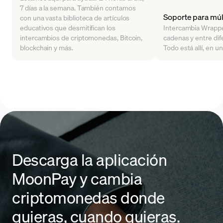
7 días a la semana. También contamos
Soporte para múlt
con una vasta biblioteca de artículos
educativos que desmitifican los
Intercambia Wrappe
intercambios de criptomonedas, Bitcoin,
cadenas y entre dife
blockchain y más.
Todo está allí, en u
Descarga la aplicación
MoonPay y cambia
criptomonedas donde
quieras, cuando quieras.