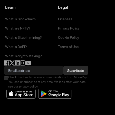
Learn
Legal
What is Blockchain?
Licenses
What are NFTs?
Privacy Policy
What is Bitcoin mining?
Cookie Policy
What is DeFi?
Terms of Use
What is crypto staking?
Suscríbete
Check this box to receive communications from MoonPay.
You can unsubscribe at any time. We look after your data -
see our
privacy policy
.