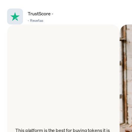
TrustScore
-
-
Reseñas
This platform is the best for buying tokens it is