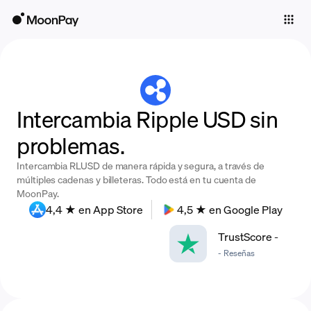
Individuals
Business
Buy
Intercambia Ripple USD sin
Sell
problemas.
Trade
Intercambia RLUSD de manera rápida y segura, a través de
Company
múltiples cadenas y billeteras. Todo está en tu cuenta de
MoonPay.
Crypto Prices
4,4 ★ en App Store
4,5 ★ en Google Play
Learn
TrustScore
-
-
Reseñas
Support
Language