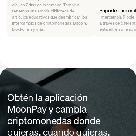
día, los 7 días de la semana. También
Soporte para múlt
tenemos una amplia biblioteca de
artículos educativos que desmitifican los
Intercambia Ripple
intercambios de criptomonedas, Bitcoin,
a través de diferent
blockchain y más.
está allí, en una sol
Obtén la aplicación
MoonPay y cambia
criptomonedas donde
quieras, cuando quieras.