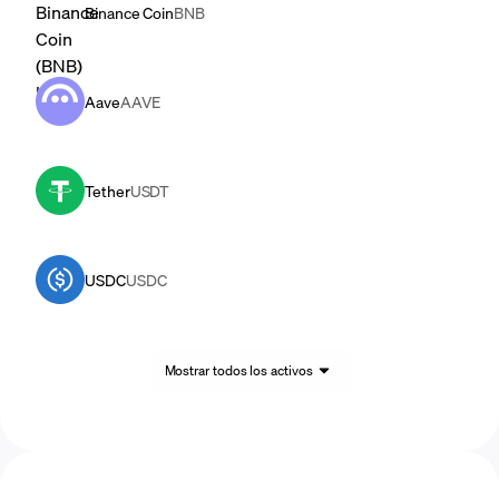
Binance Coin
BNB
Aave
AAVE
Tether
USDT
USDC
USDC
Mostrar todos los activos