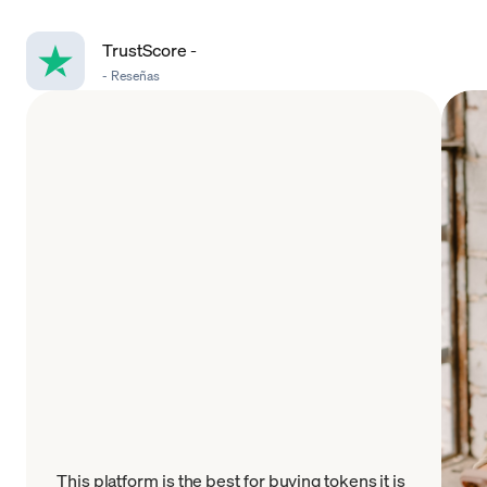
TrustScore
-
-
Reseñas
This platform is the best for buying tokens it is