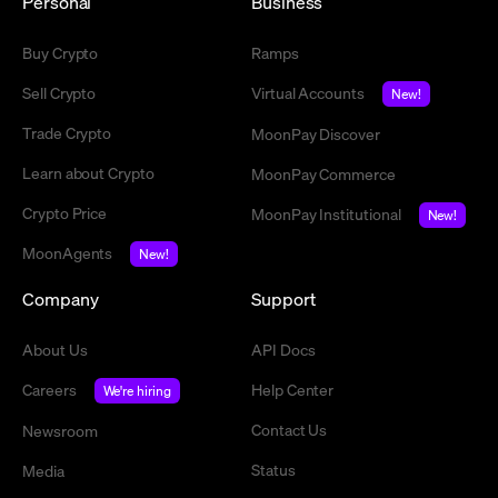
Personal
Business
Buy Crypto
Ramps
Sell Crypto
Virtual Accounts
New!
Trade Crypto
MoonPay Discover
Learn about Crypto
MoonPay Commerce
Crypto Price
MoonPay Institutional
New!
MoonAgents
New!
Company
Support
About Us
API Docs
Careers
Help Center
We're hiring
Contact Us
Newsroom
Status
Media