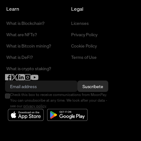
Learn
Legal
What is Blockchain?
Licenses
What are NFTs?
Privacy Policy
What is Bitcoin mining?
Cookie Policy
What is DeFi?
Terms of Use
What is crypto staking?
Suscríbete
Check this box to receive communications from MoonPay.
You can unsubscribe at any time. We look after your data -
see our
privacy policy
.