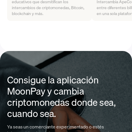
educativos que desmitifican los
Intercambia ApeCoi
intercambios de criptomonedas, Bitcoin,
entre diferentes bill
blockchain y más.
en una sola platafo
Consigue la aplicación
MoonPay y cambia
criptomonedas donde sea,
cuando sea.
Ya seas un comerciante experimentado o estés