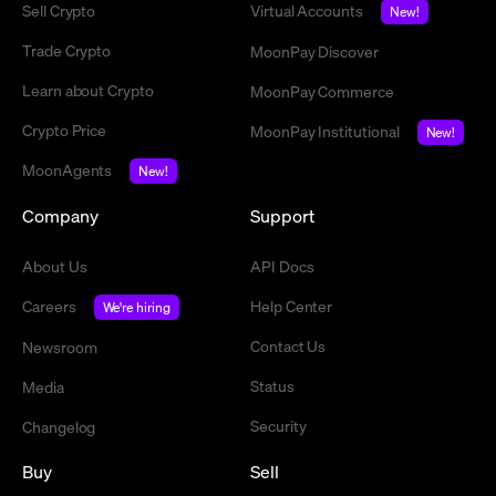
Sell Crypto
Virtual Accounts
New!
Trade Crypto
MoonPay Discover
Learn about Crypto
MoonPay Commerce
Crypto Price
MoonPay Institutional
New!
MoonAgents
New!
Company
Support
About Us
API Docs
Careers
Help Center
We're hiring
Contact Us
Newsroom
Status
Media
Security
Changelog
Buy
Sell