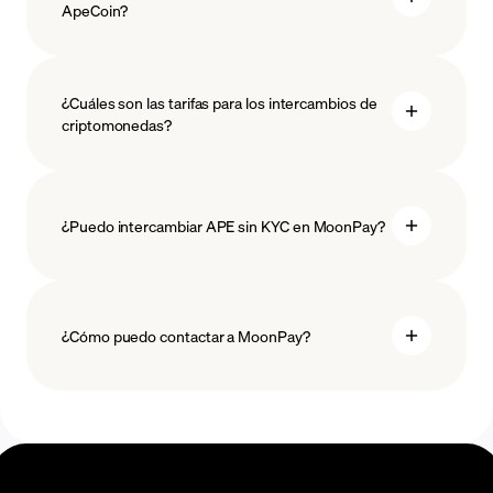
ApeCoin?
medidas
¿Cuáles son las tarifas para los intercambios de
salvaguardar
criptomonedas?
¿Puedo intercambiar APE sin KYC en MoonPay?
¿Cómo puedo contactar a MoonPay?
Centro de ayuda de Swaps