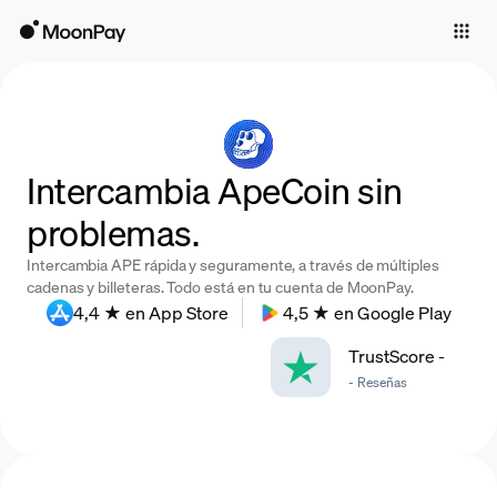
Individuals
Business
Buy
Intercambia ApeCoin sin
Sell
problemas.
Trade
Intercambia APE rápida y seguramente, a través de múltiples
Company
cadenas y billeteras. Todo está en tu cuenta de MoonPay.
4,4 ★ en App Store
4,5 ★ en Google Play
Crypto Prices
TrustScore
-
Learn
-
Reseñas
Support
Language