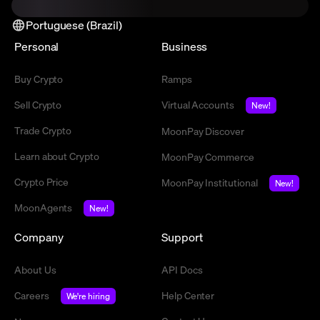
Portuguese (Brazil)
Personal
Business
Buy Crypto
Ramps
Sell Crypto
Virtual Accounts
New!
Trade Crypto
MoonPay Discover
Learn about Crypto
MoonPay Commerce
Crypto Price
MoonPay Institutional
New!
MoonAgents
New!
Company
Support
About Us
API Docs
Careers
Help Center
We're hiring