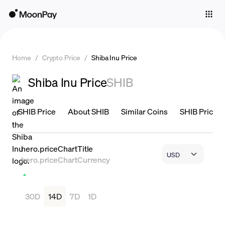
Individuals
Business
Home
/
Crypto Price
/
Shiba Inu Price
Buy
Shiba Inu Price
SHIB
Sell
Trade
SHIB Price
About SHIB
Similar Coins
SHIB Price is
Company
Crypto Prices
hero.priceChartTitle
hero.priceChartCurrency
Learn
Support
30D
14D
7D
1D
Language