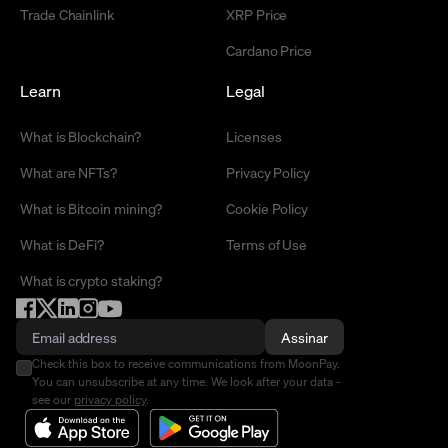
Trade Chainlink
XRP Price
Cardano Price
Learn
Legal
What is Blockchain?
Licenses
What are NFTs?
Privacy Policy
What is Bitcoin mining?
Cookie Policy
What is DeFi?
Terms of Use
What is crypto staking?
Assinar
Check this box to receive communications from MoonPay.
You can unsubscribe at any time. We look after your data -
see our
privacy policy
.