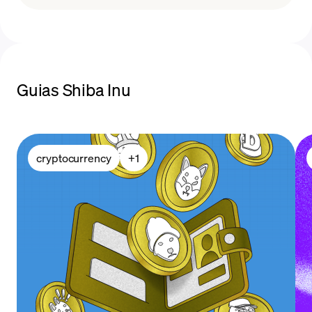
comprar Shiba Inu
Guias Shiba Inu
métodos de pagamento
cryptocurrency
+
1