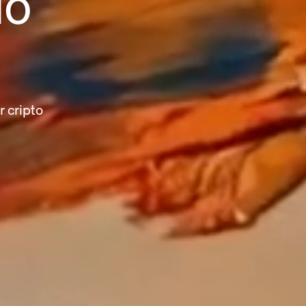
do
r cripto