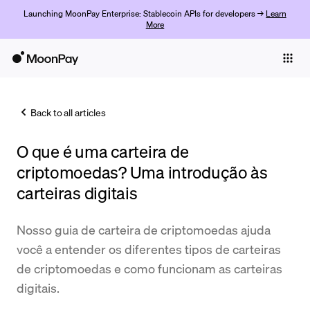
Launching MoonPay Enterprise: Stablecoin APIs for developers →
Learn
More
Individuals
Business
Back to all articles
Buy
O que é uma carteira de
Sell
criptomoedas? Uma introdução às
Trade
carteiras digitais
Company
Nosso guia de carteira de criptomoedas ajuda
Crypto Prices
você a entender os diferentes tipos de carteiras
de criptomoedas e como funcionam as carteiras
Learn
digitais.
Support