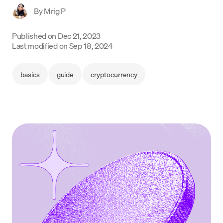
By
Mrig P
Language
Published on
Dec 21, 2023
Começar
Last modified on
Sep 18, 2024
basics
guide
cryptocurrency