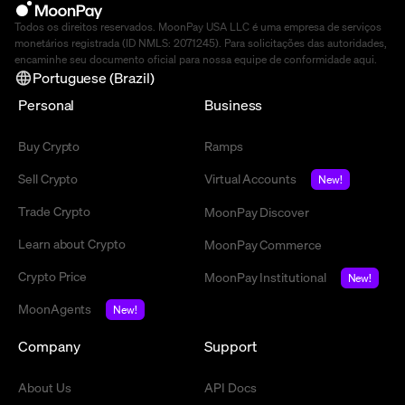
Todos os direitos reservados. MoonPay USA LLC é uma empresa de serviços
monetários registrada (ID NMLS: 2071245). Para solicitações das autoridades,
encaminhe seu documento oficial para nossa equipe de conformidade
aqui
.
Portuguese (Brazil)
Personal
Business
Buy Crypto
Ramps
Sell Crypto
Virtual Accounts
New!
Trade Crypto
MoonPay Discover
Learn about Crypto
MoonPay Commerce
Crypto Price
MoonPay Institutional
New!
MoonAgents
New!
Company
Support
About Us
API Docs