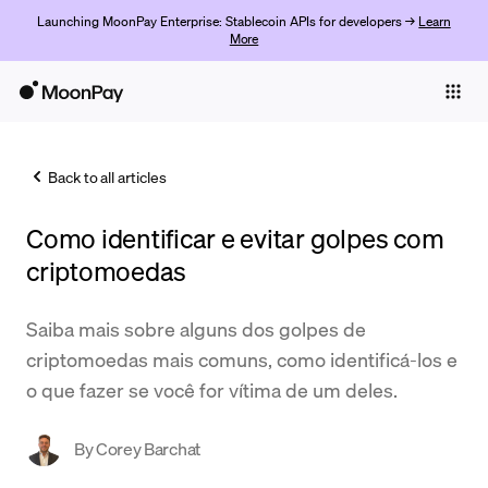
Launching MoonPay Enterprise: Stablecoin APIs for developers →
Learn
More
Individuals
Business
Back to all articles
Buy
Como identificar e evitar golpes com
Sell
criptomoedas
Trade
Saiba mais sobre alguns dos golpes de
Company
criptomoedas mais comuns, como identificá-los e
Crypto Prices
o que fazer se você for vítima de um deles.
Learn
By
Corey Barchat
Support