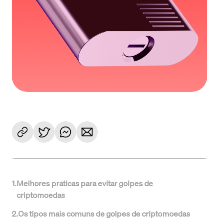
1
.
Melhores práticas para evitar golpes de
criptomoedas
2
.
Os tipos mais comuns de golpes de criptomoedas