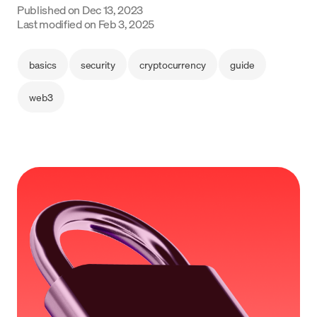
Published on
Dec 13, 2023
Language
Last modified on
Feb 3, 2025
Começar
basics
security
cryptocurrency
guide
web3