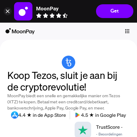
MoonPay
Get
Individuals
Business
Buy
Sell
Trade
Koop Tezos, sluit je aan bij
Company
de cryptorevolutie!
Crypto Prices
MoonPay biedt een snelle en gemakkelijke manier om Tezos
Learn
(XTZ) te kopen. Betaal met een creditcard/debetkaart,
bankoverschrijving, Apple Pay, Google Pay, en meer.
Support
4.4 ★ in de App Store
4.5 ★ in Google Play
TrustScore
-
Language
-
Beoordelingen