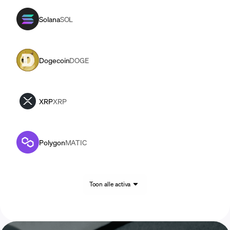
Solana
SOL
Dogecoin
DOGE
XRP
XRP
Polygon
MATIC
Toon alle activa