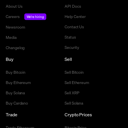
About Us
API Docs
Careers
Help Center
We're hiring
Contact Us
Newsroom
Status
Media
Security
Changelog
Buy
Sell
Buy Bitcoin
Sell Bitcoin
Buy Ethereum
Sell Ethereum
Buy Solana
Sell XRP
Buy Cardano
Sell Solana
Trade
Crypto Prices
Trade Ethereum
Bitcoin Price