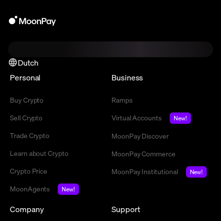
Dutch
Personal
Business
Buy Crypto
Ramps
Sell Crypto
Virtual Accounts
New!
Trade Crypto
MoonPay Discover
Learn about Crypto
MoonPay Commerce
Crypto Price
MoonPay Institutional
New!
MoonAgents
New!
Company
Support