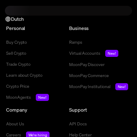
Dutch
Personal
Business
Buy Crypto
Ramps
Sell Crypto
Virtual Accounts
New!
Trade Crypto
MoonPay Discover
Learn about Crypto
MoonPay Commerce
Crypto Price
MoonPay Institutional
New!
MoonAgents
New!
Company
Support
About Us
API Docs
Careers
Help Center
We're hiring