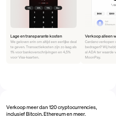
Lage en transparante kosten
Verkoop alleen w
We geloven erin om altijd een eerlijke deal
Cardano verkopen vo
te geven. Transactiekosten zijn zo laag als
bedragen? Wij hebb
1% voor bankoverschrijvingen en 4,5%
al ADA ter waarde 
voor Visa-kaarten.
MoonPay.
Verkoop meer dan 120 cryptocurrencies,
inclusief Bitcoin, Ethereum en meer.