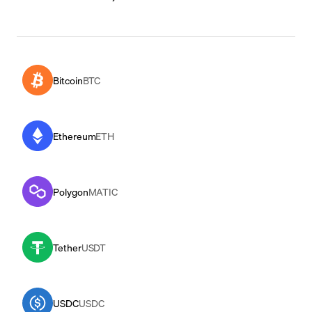
Bitcoin
BTC
Ethereum
ETH
Polygon
MATIC
Tether
USDT
USDC
USDC