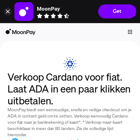
MoonPay
Get
Individuals
Business
Buy
Sell
Trade
Verkoop Cardano voor fiat.
Company
Laat ADA in een paar klikken
Crypto Prices
uitbetalen.
Learn
MoonPay biedt een eenvoudige, snelle en veilige checkout om je
Support
ADA in contant geld om te zetten. Verkoop eenvoudig Cardano
voor fiat naar je bankrekening of kaart*. * Verkoop-naar-kaart
beschikbaar in meer dan 80 landen. Zie de volledige lijst
Language
hieronder.