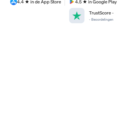
4.4 ★ in de App Store
4.5 ★ in Google Play
TrustScore
-
-
Beoordelingen