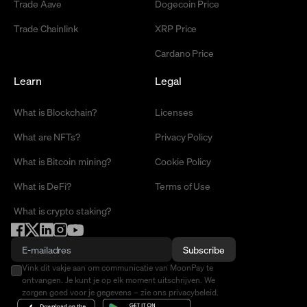
Trade Aave
Dogecoin Price
Trade Chainlink
XRP Price
Cardano Price
Learn
Legal
What is Blockchain?
Licenses
What are NFTs?
Privacy Policy
What is Bitcoin mining?
Cookie Policy
What is DeFi?
Terms of Use
What is crypto staking?
Subscribe
Vink dit vakje aan om communicatie van MoonPay te
ontvangen. Je kunt je op elk moment uitschrijven. We
zorgen goed voor je gegevens – zie ons privacybeleid.