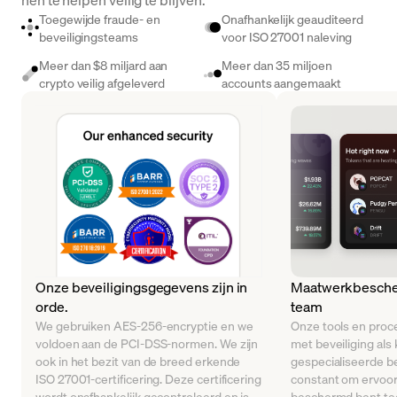
Toegewijde fraude- en
Onafhankelijk geauditeerd
beveiligingsteams
voor ISO 27001 naleving
Meer dan $8 miljard aan
Meer dan 35 miljoen
crypto veilig afgeleverd
accounts aangemaakt
Onze beveiligingsgegevens zijn in
Maatwerkbesche
orde.
team
We gebruiken AES-256-encryptie en we
Onze tools en proce
voldoen aan de PCI-DSS-normen. We zijn
met beveiliging als 
ook in het bezit van de breed erkende
gespecialiseerde b
ISO 27001-certificering. Deze certificering
constant om ervoor 
wordt onafhankelijk gecontroleerd en is
beschermd bent t