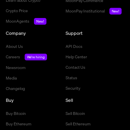
MoonPay Commerce
Crypto Price
MoonPay Institutional
New!
MoonAgents
New!
Company
Support
About Us
API Docs
Careers
Help Center
We're hiring
Contact Us
Newsroom
Status
Media
Security
Changelog
Buy
Sell
Buy Bitcoin
Sell Bitcoin
Buy Ethereum
Sell Ethereum