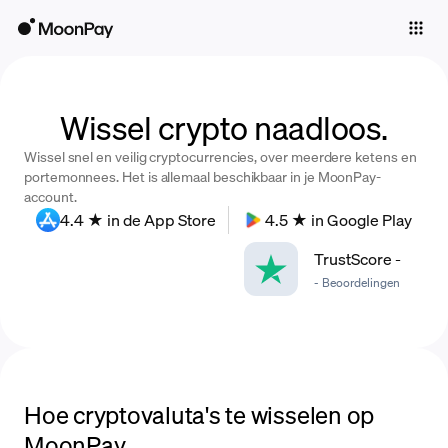
Individuals
Business
Buy
Wissel crypto naadloos.
Wissel snel en veilig cryptocurrencies, over meerdere ketens en
Sell
portemonnees. Het is allemaal beschikbaar in je MoonPay-
account.
Trade
4.4 ★ in de App Store
4.5 ★ in Google Play
Company
TrustScore
-
-
Beoordelingen
Crypto Prices
Learn
Support
Hoe cryptovaluta's te wisselen op
Language
MoonPay