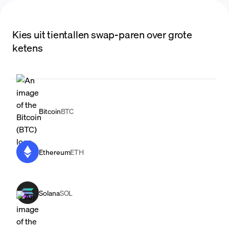
Kies uit tientallen swap-paren over grote
ketens
Bitcoin
BTC
Ethereum
ETH
Solana
SOL