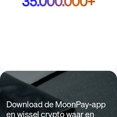
35.000.000+
Download de MoonPay-app
en wissel crypto waar en