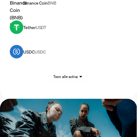
Binance Coin
BNB
Tether
USDT
USDC
USDC
Toon alle activa