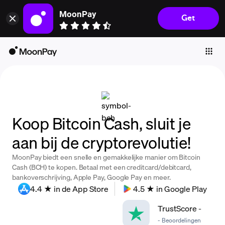
MoonPay
Get
Individuals
Business
Buy
Sell
Trade
Koop Bitcoin Cash, sluit je
Company
aan bij de cryptorevolutie!
Crypto Prices
MoonPay biedt een snelle en gemakkelijke manier om Bitcoin
Learn
Cash (BCH) te kopen. Betaal met een creditcard/debitcard,
bankoverschrijving, Apple Pay, Google Pay en meer.
Support
4.4 ★ in de App Store
4.5 ★ in Google Play
TrustScore
-
Language
-
Beoordelingen