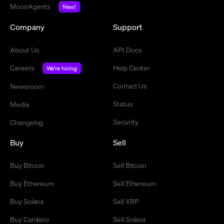
MoonAgents
New!
Company
Support
About Us
API Docs
Careers
Help Center
We're hiring
Contact Us
Newsroom
Status
Media
Security
Changelog
Buy
Sell
Buy Bitcoin
Sell Bitcoin
Buy Ethereum
Sell Ethereum
Buy Solana
Sell XRP
Buy Cardano
Sell Solana