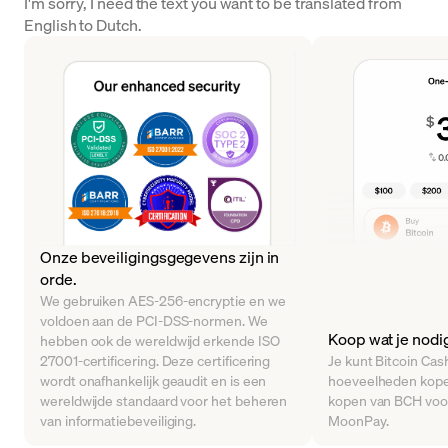
I'm sorry, I need the text you want to be translated from
English to Dutch.
Onze beveiligingsgegevens zijn in
orde.
We gebruiken AES-256-encryptie en we
voldoen aan de PCI-DSS-normen. We
Koop wat je nodi
hebben ook de wereldwijd erkende ISO
27001-certificering. Deze certificering
Je kunt Bitcoin Cash
wordt onafhankelijk geaudit en is een
hoeveelheden kope
wereldwijde standaard voor het beheren
kopen van BCH voor
van informatiebeveiliging.
MoonPay.