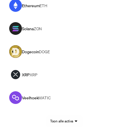
Ethereum
ETH
Solana
ZON
Dogecoin
DOGE
XRP
XRP
Veelhoek
MATIC
Toon alle activa